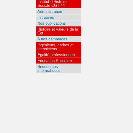
Institut d’Histoire
Sociale CGT 44
Administration
Initiatives
Nos publications
Histoire et valeurs de la
Cgt
A nos camarades
Ingénieurs, cadres et
techniciens
Égalité professionnelle
Éducation Populaire
Ressources
informatiques