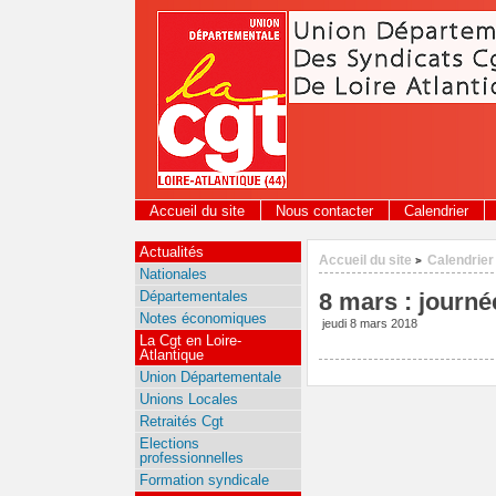
Panneau de gestion des cookies
Accueil du site
Nous contacter
Calendrier
Actualités
Accueil du site
Calendrier
>
Nationales
Départementales
8 mars : journé
Notes économiques
jeudi 8 mars 2018
La Cgt en Loire-
Atlantique
Union Départementale
Unions Locales
Retraités Cgt
Elections
professionnelles
Formation syndicale