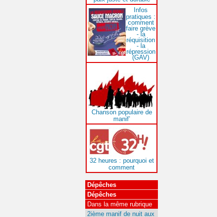
Infos
pratiques :
comment
faire grève
- la
réquisition
- la
répression
(GAV)
Chanson populaire de
manif’
32 heures : pourquoi et
comment
Dépêches
Dépêches
Dans la même rubrique
2ième manif de nuit aux