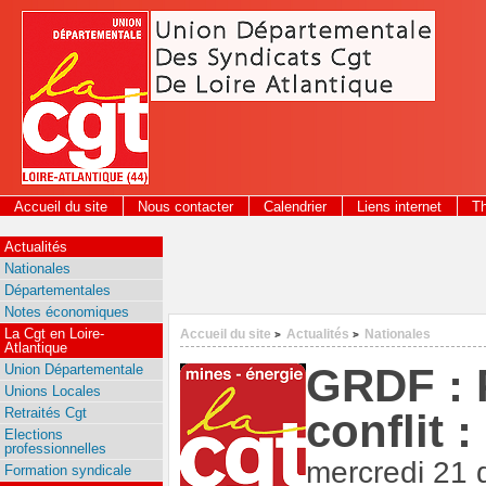
Panneau de gestion des cookies
Accueil du site
Nous contacter
Calendrier
Liens internet
T
2026
Actualités
Nationales
Départementales
Notes économiques
La Cgt en Loire-
Accueil du site
Actualités
Nationales
>
>
Atlantique
GRDF : P
Union Départementale
Unions Locales
Retraités Cgt
conflit :
Elections
professionnelles
mercredi 21
Formation syndicale