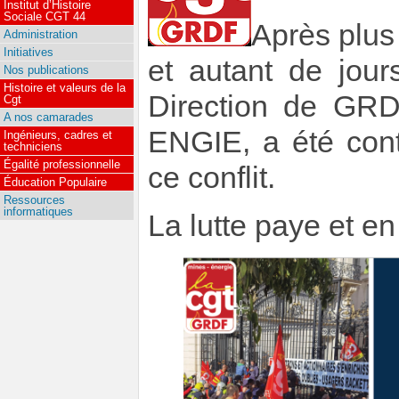
Institut d’Histoire
Sociale CGT 44
Après plus
Administration
Initiatives
et autant de jour
Nos publications
Histoire et valeurs de la
Direction de GRD
Cgt
A nos camarades
ENGIE, a été cont
Ingénieurs, cadres et
techniciens
Égalité professionnelle
ce conflit.
Éducation Populaire
Ressources
informatiques
La lutte paye et en