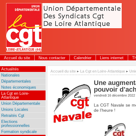
Panneau de gestion des cookies
Accueil du site
Nous contacter
Calendrier
Liens internet
T
Actualités
Accueil du site
La Cgt en Loire-Atlantique
Uni
>
>
Nationales
Départementales
Une augmenta
Notes économiques
pouvoir d’ach
La Cgt en Loire-
vendredi 16 décembre 2022
Atlantique
Union Départementale
La CGT Navale se mo
Unions Locales
de l’heure !
Retraités Cgt
Elections
professionnelles
Formation syndicale