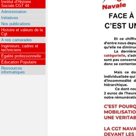
Institut d’Histoire
Sociale CGT 44
Administration
Initiatives
Nos publications
Histoire et valeurs de la
Cgt
A nos camarades
Ingénieurs, cadres et
techniciens
Égalité professionnelle
Éducation Populaire
Ressources
informatiques