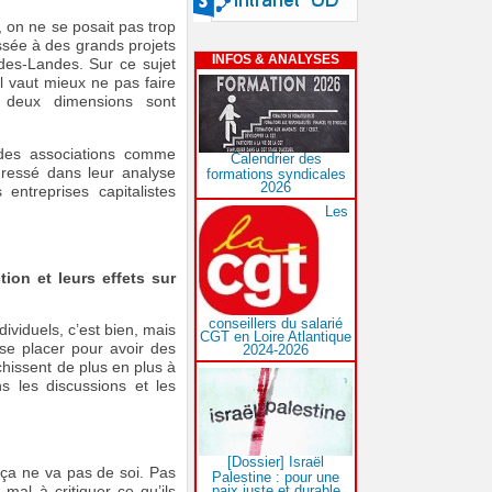
, on ne se posait pas trop
ssée à des grands projets
INFOS & ANALYSES
des-Landes. Sur ce sujet
il vaut mieux ne pas faire
s deux dimensions sont
e des associations comme
Calendrier des
ressé dans leur analyse
formations syndicales
2026
 entreprises capitalistes
Les
ion et leurs effets sur
conseillers du salarié
dividuels, c’est bien, mais
CGT en Loire Atlantique
t se placer pour avoir des
2024-2026
hissent de plus en plus à
s les discussions et les
[Dossier] Israël
, ça ne va pas de soi. Pas
Palestine : pour une
paix juste et durable
mal à critiquer ce qu’ils