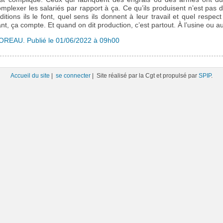
plexer les salariés par rapport à ça. Ce qu’ils produisent n’est pas d
itions ils le font, quel sens ils donnent à leur travail et quel respect
ant, ça compte. Et quand on dit production, c’est partout. À l’usine ou a
OREAU. Publié le 01/06/2022 à 09h00
Accueil du site
|
se connecter
| Site réalisé par la Cgt et propulsé par
SPIP
.