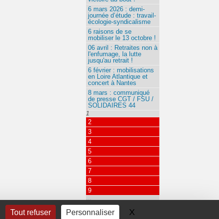
6 mars 2026 : demi-
journée d’étude : travail-
écologie-syndicalisme
6 raisons de se
mobiliser le 13 octobre !
06 avril : Retraites non à
l'enfumage, la lutte
jusqu'au retrait !
6 février : mobilisations
en Loire Atlantique et
concert à Nantes
8 mars : communiqué
de presse CGT / FSU /
SOLIDAIRES 44
1
2
3
4
5
6
7
8
9
…
115
X
Masquer le bandeau 
Tout refuser
Personnaliser