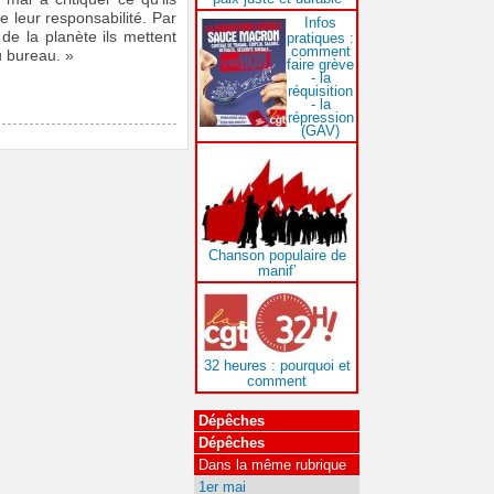
e leur responsabilité. Par
Infos
 de la planète ils mettent
pratiques :
comment
u bureau. »
faire grève
- la
réquisition
- la
répression
(GAV)
Chanson populaire de
manif’
32 heures : pourquoi et
comment
Dépêches
Dépêches
Dans la même rubrique
1er mai