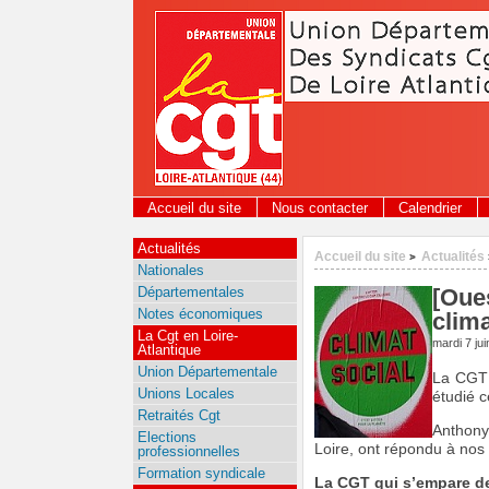
Panneau de gestion des cookies
Accueil du site
Nous contacter
Calendrier
Actualités
Accueil du site
Actualités
>
Nationales
Départementales
[Oue
Notes économiques
clima
La Cgt en Loire-
mardi 7 ju
Atlantique
Union Départementale
La CGT v
Unions Locales
étudié c
Retraités Cgt
Anthony
Elections
Loire, ont répondu à nos
professionnelles
Formation syndicale
La CGT qui s’empare de 