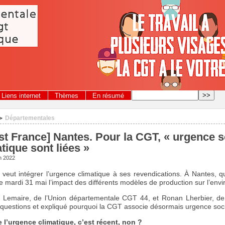
Liens internet
Thèmes
En résumé
Départementales
>
st France] Nantes. Pour la CGT, « urgence s
tique sont liées »
in 2022
eut intégrer l’urgence climatique à ses revendications. À Nantes, qua
e mardi 31 mai l’impact des différents modèles de production sur l’env
 Lemaire, de l’Union départementale CGT 44, et Ronan Lherbier, de
 questions et expliqué pourquoi la CGT associe désormais urgence socia
l’urgence climatique, c’est récent, non ?