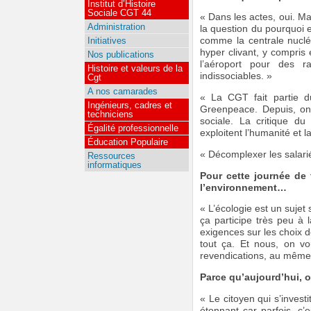
Institut d’Histoire
Sociale CGT 44
« Dans les actes, oui. Ma
Administration
la question du pourquoi 
Initiatives
comme la centrale nuclé
hyper clivant, y compris 
Nos publications
l’aéroport pour des r
Histoire et valeurs de la
indissociables. »
Cgt
A nos camarades
« La CGT fait partie du
Ingénieurs, cadres et
Greenpeace. Depuis, on
techniciens
sociale. La critique du 
Égalité professionnelle
exploitent l’humanité et l
Éducation Populaire
« Décomplexer les salari
Ressources
informatiques
Pour cette journée de 
l’environnement…
« L’écologie est un sujet 
ça participe très peu à l
exigences sur les choix d
tout ça. Et nous, on vo
revendications, au même ti
Parce qu’aujourd’hui, o
« Le citoyen qui s’invest
étonnant car parfois, c’