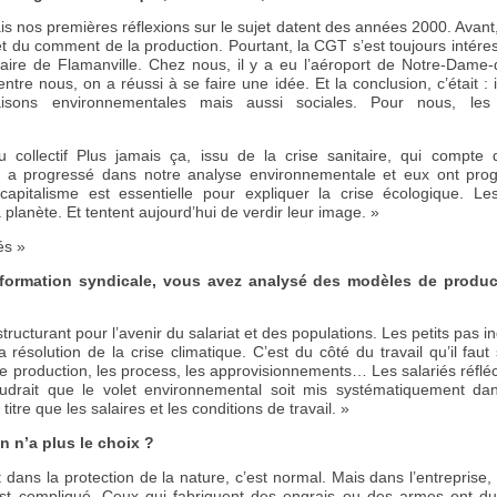
is nos premières réflexions sur le sujet datent des années 2000. Avant
et du comment de la production. Pourtant, la CGT s’est toujours intére
aire de Flamanville. Chez nous, il y a eu l’aéroport de Notre-Dame-
entre nous, on a réussi à se faire une idée. Et la conclusion, c’était : 
aisons environnementales mais aussi sociales. Pour nous, le
 collectif Plus jamais ça, issu de la crise sanitaire, qui compt
 a progressé dans notre analyse environnementale et eux ont prog
capitalisme est essentielle pour expliquer la crise écologique. Les
a planète. Et tentent aujourd’hui de verdir leur image. »
és »
formation syndicale, vous avez analysé des modèles de product
structurant pour l’avenir du salariat et des populations. Les petits pas in
a résolution de la crise climatique. C’est du côté du travail qu’il fau
e production, les process, les approvisionnements… Les salariés réfléc
udrait que le volet environnemental soit mis systématiquement dan
tre que les salaires et les conditions de travail. »
n n’a plus le choix ?
it dans la protection de la nature, c’est normal. Mais dans l’entreprise
est compliqué. Ceux qui fabriquent des engrais ou des armes ont du 