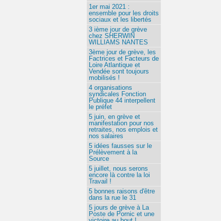
1er mai 2021 :
ensemble pour les droits
sociaux et les libertés
3 ième jour de grève
chez SHERWIN
WILLIAMS NANTES
3ème jour de grève, les
Factrices et Facteurs de
Loire Atlantique et
Vendée sont toujours
mobilisés !
4 organisations
syndicales Fonction
Publique 44 interpellent
le préfet
5 juin, en grève et
manifestation pour nos
retraites, nos emplois et
nos salaires
5 idées fausses sur le
Prélèvement à la
Source
5 juillet, nous serons
encore là contre la loi
Travail !
5 bonnes raisons d'être
dans la rue le 31
5 jours de grève à La
Poste de Pornic et une
victoire au bout !