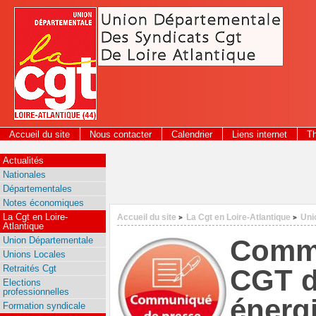
Panneau de gestion des cookies
Accueil du site
Nous contacter
Calendrier
Liens internet
T
2026
Actualités
Nationales
Départementales
Notes économiques
La Cgt en Loire-
Accueil du site
La Cgt en Loire-Atlantique
Uni
>
>
Atlantique
Commu
Union Départementale
Unions Locales
Retraités Cgt
CGT d
Elections
professionnelles
énerg
Formation syndicale