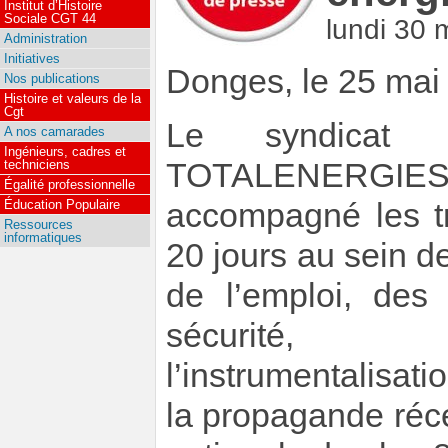
Institut d’Histoire
Sociale CGT 44
lundi 30 
Administration
Initiatives
Donges, le 25 mai
Nos publications
Histoire et valeurs de la
Cgt
Le syndicat
A nos camarades
Ingénieurs, cadres et
TOTALENERGIES d
techniciens
Égalité professionnelle
accompagné les tr
Éducation Populaire
Ressources
informatiques
20 jours au sein d
de l’emploi, des 
sécurité, 
l’instrumentalisat
la propagande réc