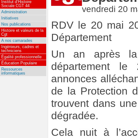
Institut d’Histoire
Sociale CGT 44
vendredi 20 m
Administration
Initiatives
RDV le 20 mai 20
Nos publications
Histoire et valeurs de la
Département
Cgt
A nos camarades
Ingénieurs, cadres et
Un an après la 
techniciens
Égalité professionnelle
département le
Éducation Populaire
Ressources
informatiques
annonces alléchan
de la Protection 
trouvent dans une 
dégradée.
Cela nuit à l’a