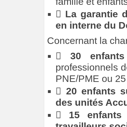
famille et enfant

La garantie 
en interne du 
Concernant la char

30 enfant
professionnels d
PNE/PME ou 25 e

20 enfants s
des unités Accue

15 enfants
travailleurs so