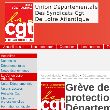
Panneau de gestion des cookies
Accueil du site
Nous contacter
Calendrier
Liens internet
T
2026
Actualités
Nationales
Départementales
Notes économiques
La Cgt en Loire-
Accueil du site
Actualités
Départementales
>
>
Atlantique
Grève de
Union Départementale
Unions Locales
Retraités Cgt
protectio
Elections
professionnelles
Départem
Formation syndicale