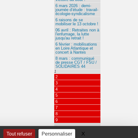
6 mars 2026 : demi-
journée d’étude : travail-
écologie-syndicalisme
6 raisons de se
mobiliser le 13 octobre !
06 avril : Retraites non à
l'enfumage, la lutte
jusqu'au retrait !
6 février : mobilisations
en Loire Atlantique et
concert à Nantes
8 mars : communiqué
de presse CGT / FSU /
SOLIDAIRES 44
1
2
3
4
5
6
7
8
9
…
115
X
Masquer le bandeau 
Tout refuser
Personnaliser