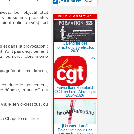
ées, leur objectif était
INFOS & ANALYSES
les personnes présentes
aient enfin arrivés) fort
Calendrier des
s et dans la provocation :
formations syndicales
2026
art n’ont pas d’équipement
a fourrière, alors même
Les
mpagnée de banderoles,
reconduire le mouvement,
conseillers du salarié
tre déposé, et une AG est
CGT en Loire Atlantique
2024-2026
via le lien ci-dessous, ou
La Chapelle sur Erdre
[Dossier] Israël
Palestine : pour une
paix juste et durable