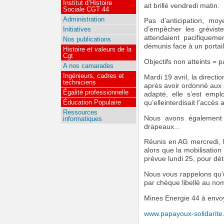
Institut d’Histoire
ait brillé vendredi matin.
Sociale CGT 44
Administration
Pas d’anticipation, moy
Initiatives
d’empêcher les grévist
attendaient pacifiquemen
Nos publications
démunis face à un portail
Histoire et valeurs de la
Cgt
Objectifs non atteints = 
A nos camarades
Ingénieurs, cadres et
Mardi 19 avril, la direct
techniciens
après avoir ordonné aux s
Égalité professionnelle
adapté, elle s’est emp
Éducation Populaire
qu’elleinterdisait l’accès 
Ressources
Nous avons également 
informatiques
drapeaux...
Réunis en AG mercredi, 
alors que la mobilisatio
prévue lundi 25, pour dé
Nous vous rappelons qu’un
par chèque libellé au no
Mines Energie 44 à envoy
www.papayoux-solidarite.