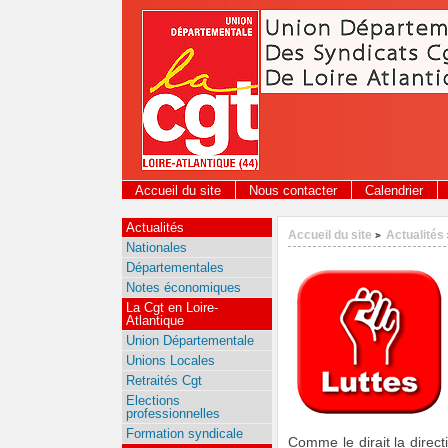
Panneau de gestion des cookies
Accueil du site
Nous contacter
Calendrier
Actualités
Accueil du site
Actualités
>
Nationales
Départementales
Notes économiques
La Cgt en Loire-
Atlantique
Union Départementale
Unions Locales
Retraités Cgt
Elections
professionnelles
Formation syndicale
Comme le dirait la direct