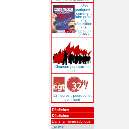
Infos
pratiques :
comment
faire grève
- la
réquisition
- la
répression
(GAV)
Chanson populaire de
manif’
32 heures : pourquoi et
comment
Dépêches
Dépêches
Dans la même rubrique
1er mai