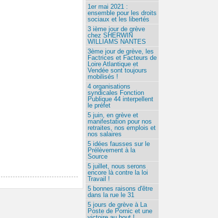
1er mai 2021 :
ensemble pour les droits
sociaux et les libertés
3 ième jour de grève
chez SHERWIN
WILLIAMS NANTES
3ème jour de grève, les
Factrices et Facteurs de
Loire Atlantique et
Vendée sont toujours
mobilisés !
4 organisations
syndicales Fonction
Publique 44 interpellent
le préfet
5 juin, en grève et
manifestation pour nos
retraites, nos emplois et
nos salaires
5 idées fausses sur le
Prélèvement à la
Source
5 juillet, nous serons
encore là contre la loi
Travail !
5 bonnes raisons d'être
dans la rue le 31
5 jours de grève à La
Poste de Pornic et une
victoire au bout !