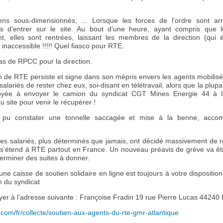
ens sous-dimensionnés, ... Lorsque les forces de l’ordre sont arriv
es d’entrer sur le site. Au bout d’une heure, ayant compris que 
t, elles sont rentrées, laissant les membres de la direction (qui ét
 inaccessible !!!!! Quel fiasco pour RTE.
pas de RPCC pour la direction.
ion de RTE persiste et signe dans son mépris envers les agents mobilisé
alariés de rester chez eux, soi-disant en télétravail, alors que la plup
loyée à envoyer le camion du syndicat CGT Mines Energie 44 à l
au site pour venir le récupérer !
pu constater une tonnelle saccagée et mise à la benne, acco
les salariés, plus déterminés que jamais, ont décidé massivement de 
n s’étend à RTE partout en France. Un nouveau préavis de grève va ê
terminer des suites à donner.
e caisse de soutien solidaire en ligne est toujours à votre disposition 
m du syndicat
er à l’adresse suivante : Françoise Fradin 19 rue Pierre Lucas 44240 
com/fr/collecte/soutien-aux-agents-du-rte-gmr-atlantique