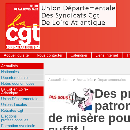
Panneau de gestion des cookies
Accueil du site
Nous contacter
Calendrier
Liens internet
T
Actualités
Nationales
Départementales
Accueil du site
Actualités
Départementales
>
>
Notes économiques
Des pr
La Cgt en Loire-
Atlantique
Union Départementale
patron
Unions Locales
Retraités Cgt
de misère pou
Elections
professionnelles
Formation syndicale