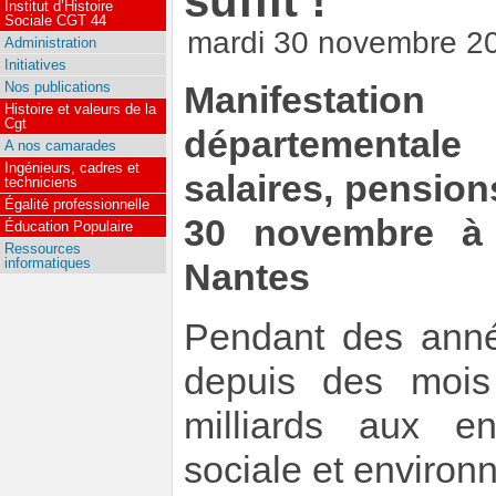
suffit !
Institut d’Histoire
Sociale CGT 44
mardi 30 novembre 2
Administration
Initiatives
Nos publications
Manifestatio
Histoire et valeurs de la
Cgt
départemental
A nos camarades
Ingénieurs, cadres et
salaires, pension
techniciens
Égalité professionnelle
30 novembre à 
Éducation Populaire
Ressources
informatiques
Nantes
Pendant des année
depuis des mois
milliards aux en
sociale et environn