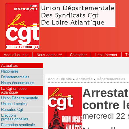
Panneau de gestion des cookies
Accueil du site
Nous contacter
Calendrier
Liens internet
T
Actualités
Nationales
Départementales
Accueil du site
Actualités
Départementales
>
>
Notes économiques
Arresta
La Cgt en Loire-
Atlantique
Union Départementale
contre l
Unions Locales
Retraités Cgt
mercredi 22
Elections
professionnelles
Formation syndicale