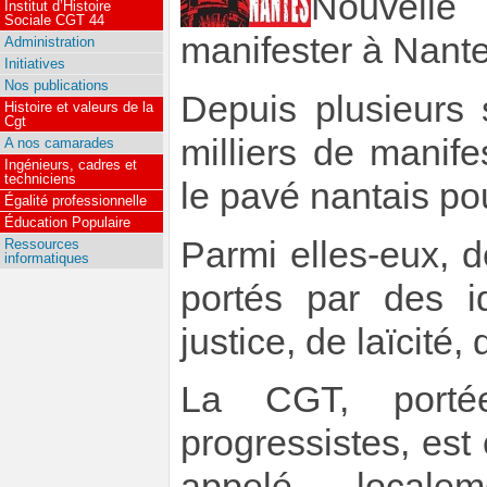
Nouvelle
Institut d’Histoire
Sociale CGT 44
manifester à Nante
Administration
Initiatives
Nos publications
Depuis plusieurs
Histoire et valeurs de la
Cgt
milliers de manife
A nos camarades
Ingénieurs, cadres et
techniciens
le pavé nantais po
Égalité professionnelle
Éducation Populaire
Parmi elles-eux, 
Ressources
informatiques
portés par des id
justice, de laïcité, 
La CGT, port
progressistes, est
appelé, local