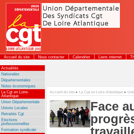
Panneau de gestion des cookies
Accueil du site
Nous contacter
Calendrier
Liens internet
T
2026
Actualités
Nationales
Départementales
Notes économiques
La Cgt en Loire-
Accueil du site
La Cgt en Loire-Atlantique
Uni
>
>
Atlantique
Face au
Union Départementale
Unions Locales
Retraités Cgt
progrès
Elections
professionnelles
travail
Formation syndicale