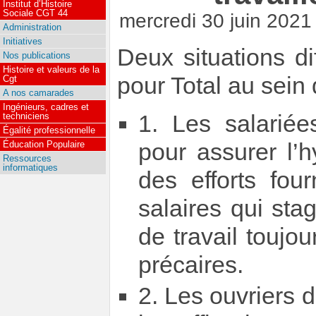
Institut d’Histoire
Sociale CGT 44
mercredi 30 juin 2021
Administration
Initiatives
Deux situations di
Nos publications
Histoire et valeurs de la
pour Total au sein 
Cgt
A nos camarades
Ingénieurs, cadres et
1. Les salarié
techniciens
Égalité professionnelle
pour assurer l’
Éducation Populaire
Ressources
informatiques
des efforts fou
salaires qui sta
de travail toujou
précaires.
2. Les ouvriers 