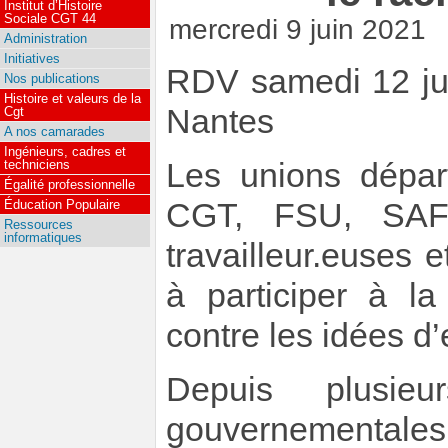
Institut d’Histoire
Sociale CGT 44
mercredi 9 juin 2021
Administration
Initiatives
RDV samedi 12 ju
Nos publications
Histoire et valeurs de la
Nantes
Cgt
A nos camarades
Ingénieurs, cadres et
Les unions dépar
techniciens
Égalité professionnelle
CGT, FSU, SAF e
Éducation Populaire
Ressources
informatiques
travailleur.euses 
à participer à la
contre les idées d’
Depuis plusieu
gouvernementales