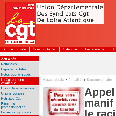
Panneau de gestion des cookies
Accueil du site
Nous contacter
Calendrier
Liens internet
T
2026
Actualités
Nationales
Départementales
Notes économiques
La Cgt en Loire-
Accueil du site
Actualités
Départementales
>
>
Atlantique
Appel 
Union Départementale
Unions Locales
Retraités Cgt
manif 
Elections
professionnelles
le rac
Formation syndicale