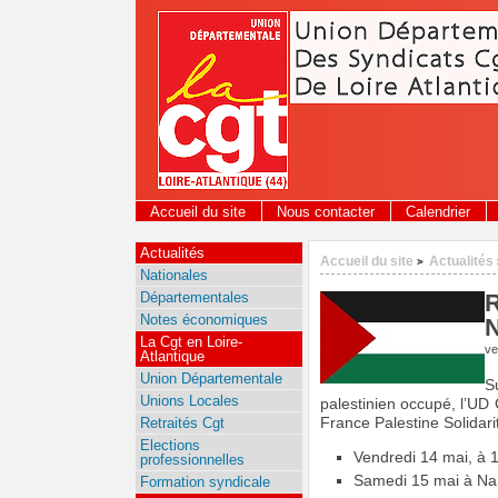
Panneau de gestion des cookies
Accueil du site
Nous contacter
Calendrier
Actualités
Accueil du site
Actualités
>
Nationales
Départementales
R
Notes économiques
N
La Cgt en Loire-
ve
Atlantique
Union Départementale
S
Unions Locales
palestinien occupé, l’UD 
Retraités Cgt
France Palestine Solidari
Elections
Vendredi 14 mai, à 1
professionnelles
Samedi 15 mai à Nant
Formation syndicale