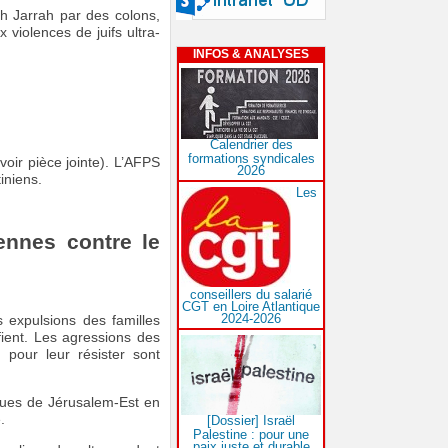
kh Jarrah par des colons,
 violences de juifs ultra-
INFOS & ANALYSES
Calendrier des
formations syndicales
oir pièce jointe). L’AFPS
2026
iniens.
Les
iennes contre le
conseillers du salarié
CGT en Loire Atlantique
2024-2026
 expulsions des familles
ient. Les agressions des
 pour leur résister sont
 rues de Jérusalem-Est en
.
[Dossier] Israël
Palestine : pour une
paix juste et durable