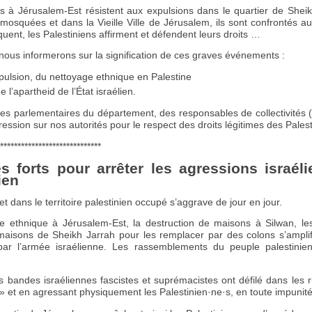
ns à Jérusalem-Est résistent aux expulsions dans le quartier de Shei
osquées et dans la Vieille Ville de Jérusalem, ils sont confrontés aux
uent, les Palestiniens affirment et défendent leurs droits …
ous informerons sur la signification de ces graves événements :
expulsion, du nettoyage ethnique en Palestine
 l’apartheid de l’État israélien.
es parlementaires du département, des responsables de collectivités (v
ession sur nos autorités pour le respect des droits légitimes des Palest
*****************************
es forts pour arrêter les agressions israél
ien
t dans le territoire palestinien occupé s’aggrave de jour en jour.
ge ethnique à Jérusalem-Est, la destruction de maisons à Silwan, les
 maisons de Sheikh Jarrah pour les remplacer par des colons s’amplif
ar l’armée israélienne. Les rassemblements du peuple palestinien
 bandes israéliennes fascistes et suprémacistes ont défilé dans les
» et en agressant physiquement les Palestinien·ne·s, en toute impunité