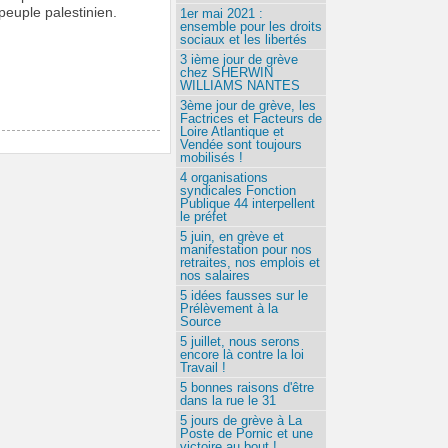
 peuple palestinien.
1er mai 2021 :
ensemble pour les droits
sociaux et les libertés
3 ième jour de grève
chez SHERWIN
WILLIAMS NANTES
3ème jour de grève, les
Factrices et Facteurs de
Loire Atlantique et
Vendée sont toujours
mobilisés !
4 organisations
syndicales Fonction
Publique 44 interpellent
le préfet
5 juin, en grève et
manifestation pour nos
retraites, nos emplois et
nos salaires
5 idées fausses sur le
Prélèvement à la
Source
5 juillet, nous serons
encore là contre la loi
Travail !
5 bonnes raisons d'être
dans la rue le 31
5 jours de grève à La
Poste de Pornic et une
victoire au bout !