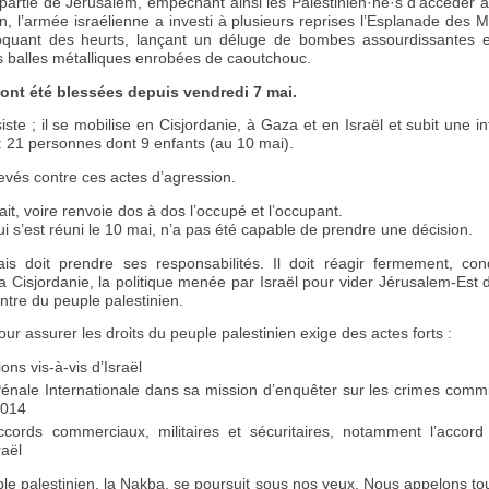
partie de Jérusalem, empêchant ainsi les Palestinien·ne·s d’accéder a
, l’armée israélienne a investi à plusieurs reprises l’Esplanade des M
quant des heurts, lançant un déluge de bombes assourdissantes et 
s balles métalliques enrobées de caoutchouc.
ont été blessées depuis vendredi 7 mai.
iste ; il se mobilise en Cisjordanie, à Gaza et en Israël et subit une 
 21 personnes dont 9 enfants (au 10 mai).
evés contre ces actes d’agression.
tait, voire renvoie dos à dos l’occupé et l’occupant.
ui s’est réuni le 10 mai, n’a pas été capable de prendre une décision.
is doit prendre ses responsabilités. Il doit réagir fermement, c
 Cisjordanie, la politique menée par Israël pour vider Jérusalem-Est d
ntre du peuple palestinien.
our assurer les droits du peuple palestinien exige des actes forts :
ons vis-à-vis d’Israël
énale Internationale dans sa mission d’enquêter sur les crimes commis 
2014
cords commerciaux, militaires et sécuritaires, notamment l’accord 
aël
e palestinien, la Nakba, se poursuit sous nos yeux. Nous appelons t