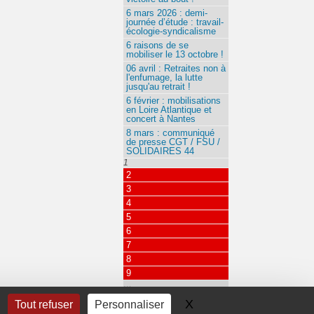
6 mars 2026 : demi-
journée d’étude : travail-
écologie-syndicalisme
6 raisons de se
mobiliser le 13 octobre !
06 avril : Retraites non à
l'enfumage, la lutte
jusqu'au retrait !
6 février : mobilisations
en Loire Atlantique et
concert à Nantes
8 mars : communiqué
de presse CGT / FSU /
SOLIDAIRES 44
1
2
3
4
5
6
7
8
9
…
115
X
Masquer le bandeau 
Tout refuser
Personnaliser