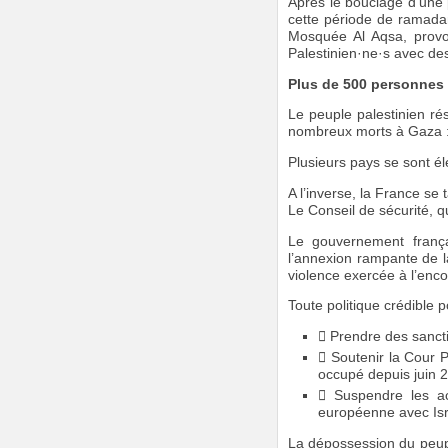
Après le bouclage d’une 
cette période de ramadan
Mosquée Al Aqsa, provo
Palestinien·ne·s avec de
Plus de 500 personnes 
Le peuple palestinien rés
nombreux morts à Gaza :
Plusieurs pays se sont él
A l’inverse, la France se 
Le Conseil de sécurité, q
Le gouvernement frança
l’annexion rampante de la
violence exercée à l’enco
Toute politique crédible p
 Prendre des sancti
 Soutenir la Cour P
occupé depuis juin 
 Suspendre les ac
européenne avec Isr
La dépossession du peupl