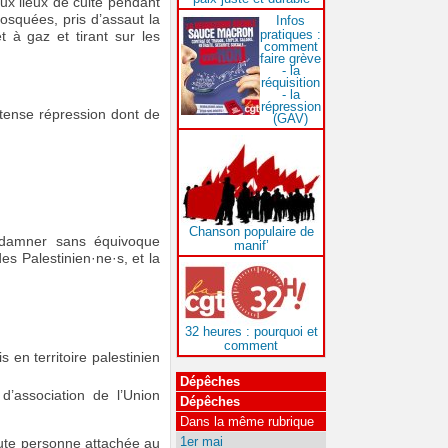
ux lieux de culte pendant
osquées, pris d’assaut la
Infos
pratiques :
à gaz et tirant sur les
comment
faire grève
- la
réquisition
- la
répression
intense répression dont de
(GAV)
Chanson populaire de
ondamner sans équivoque
manif’
es Palestinien·ne·s, et la
32 heures : pourquoi et
comment
en territoire palestinien
Dépêches
d’association de l’Union
Dépêches
Dans la même rubrique
1er mai
oute personne attachée au