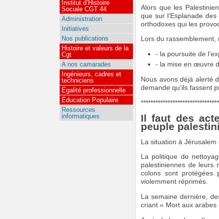
Institut d’Histoire
Alors que les Palestinie
Sociale CGT 44
que sur l’Esplanade des m
Administration
orthodoxes qui les provoq
Initiatives
Nos publications
Lors du rassemblement, n
Histoire et valeurs de la
- la poursuite de l’
Cgt
A nos camarades
- la mise en œuvre de
Ingénieurs, cadres et
Nous avons déjà alerté d
techniciens
demande qu’ils fassent pr
Égalité professionnelle
Éducation Populaire
********************************
Ressources
Il faut des act
informatiques
peuple palestin
La situation à Jérusalem e
La politique de nettoya
palestiniennes de leurs
colons sont protégées p
violemment réprimés.
La semaine dernière, des
criant « Mort aux arabes 