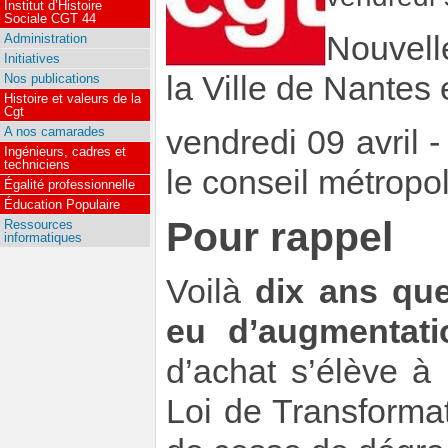
Institut d’Histoire
Sociale CGT 44
Nouvell
Administration
Initiatives
la Ville de Nantes
Nos publications
Histoire et valeurs de la
Cgt
vendredi 09 avril 
A nos camarades
Ingénieurs, cadres et
techniciens
le conseil métropol
Égalité professionnelle
Éducation Populaire
Pour rappel
Ressources
informatiques
Voilà
dix ans que
eu d’augmentati
d’achat s’élève à
Loi de Transforma