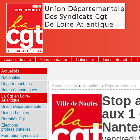
Panneau de gestion des cookies
Accueil du site
Nous contacter
Calendrier
Liens internet
T
Actualités
Nationales
Départementales
Accueil du site
Actualités
Départementales
>
>
Notes économiques
Stop 
La Cgt en Loire-
Atlantique
Union Départementale
aux 1 
Unions Locales
Retraités Cgt
Nante
Elections
professionnelles
Formation syndicale
vendredi 