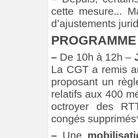
cette mesure... M
d’ajustements juri
PROGRAMME D
–
De 10h à 12h –
La CGT a remis au
proposant un règl
relatifs aux 400 mé
octroyer des RT
congés supprimés*
–
Une
mobilisat