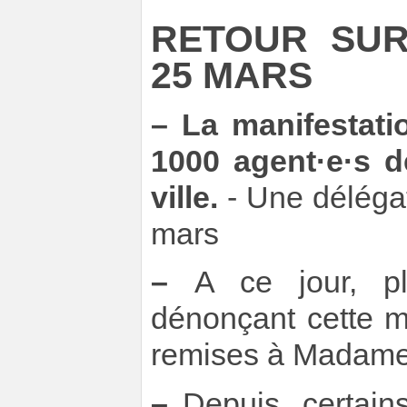
RETOUR SUR
25 MARS
–
La manifestati
1000 agent·e·s de
ville.
- Une déléga
mars
–
A ce jour, plu
dénonçant cette m
remises à Madame 
–
Depuis, certain