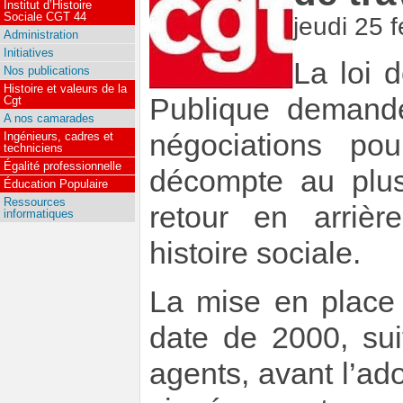
Institut d’Histoire
Sociale CGT 44
jeudi 25 
Administration
Initiatives
La loi 
Nos publications
Histoire et valeurs de la
Publique demande 
Cgt
A nos camarades
négociations p
Ingénieurs, cadres et
techniciens
Égalité professionnelle
décompte au plus
Éducation Populaire
Ressources
retour en arriè
informatiques
histoire sociale.
La mise en place 
date de 2000, sui
agents, avant l’ad