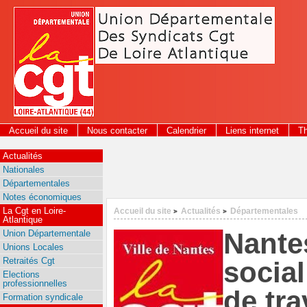
Panneau de gestion des cookies
Accueil du site
Nous contacter
Calendrier
Liens internet
T
2026
Actualités
Nationales
Départementales
Notes économiques
La Cgt en Loire-
Accueil du site
Actualités
Départementales
>
>
Atlantique
Nantes
Union Départementale
Unions Locales
Retraités Cgt
social
Elections
professionnelles
de tra
Formation syndicale