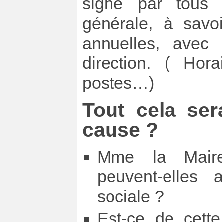
signé par tous l
générale, à sav
annuelles, avec 
direction. ( Hor
postes…)
Tout cela ser
cause ?
Mme la Maire-
peuvent-elles 
sociale ?
Est-ce de cette