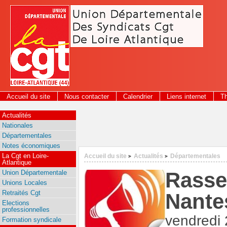
Panneau de gestion des cookies
Accueil du site
Nous contacter
Calendrier
Liens internet
T
2026
Actualités
Nationales
Départementales
Notes économiques
La Cgt en Loire-
Accueil du site
Actualités
Départementales
>
>
Atlantique
Rasse
Union Départementale
Unions Locales
Retraités Cgt
Nante
Elections
professionnelles
vendredi 
Formation syndicale