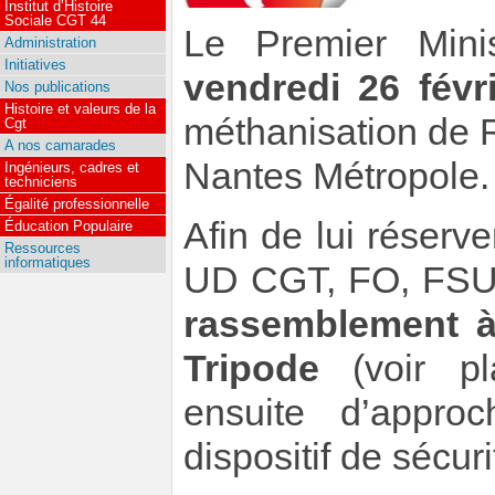
Institut d’Histoire
Sociale CGT 44
Le Premier Mini
Administration
Initiatives
vendredi 26 févr
Nos publications
Histoire et valeurs de la
méthanisation de 
Cgt
A nos camarades
Nantes Métropole.
Ingénieurs, cadres et
techniciens
Égalité professionnelle
Afin de lui réserve
Éducation Populaire
Ressources
informatiques
UD CGT, FO, FSU e
rassemblement à
Tripode
(voir pl
ensuite d’appro
dispositif de sécur