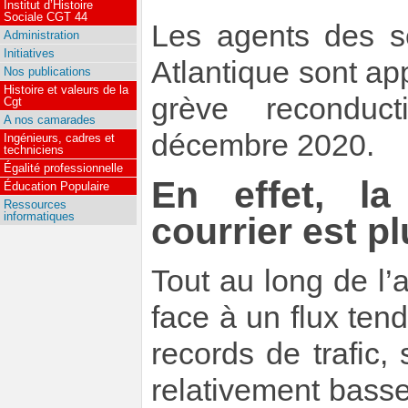
Institut d’Histoire
Sociale CGT 44
Les agents des se
Administration
Initiatives
Atlantique sont ap
Nos publications
Histoire et valeurs de la
grève reconduc
Cgt
A nos camarades
décembre 2020.
Ingénieurs, cadres et
techniciens
Égalité professionnelle
En effet, la
Éducation Populaire
Ressources
informatiques
courrier est p
Tout au long de l’a
face à un flux ten
records de trafic,
relativement basse