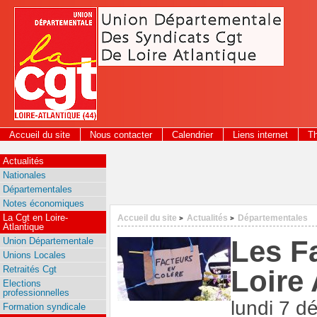
Panneau de gestion des cookies
Accueil du site
Nous contacter
Calendrier
Liens internet
T
2026
Actualités
Nationales
Départementales
Notes économiques
La Cgt en Loire-
Accueil du site
Actualités
Départementales
>
>
Atlantique
Les Fa
Union Départementale
Unions Locales
Retraités Cgt
Loire 
Elections
professionnelles
lundi 7 
Formation syndicale