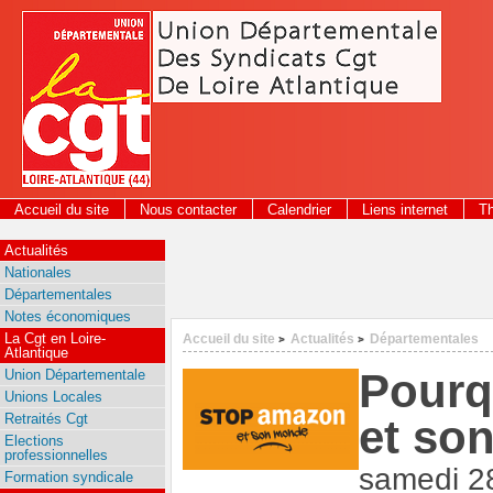
Panneau de gestion des cookies
Accueil du site
Nous contacter
Calendrier
Liens internet
T
2026
Actualités
Nationales
Départementales
Notes économiques
La Cgt en Loire-
Accueil du site
Actualités
Départementales
>
>
Atlantique
Pourq
Union Départementale
Unions Locales
Retraités Cgt
et so
Elections
professionnelles
samedi 2
Formation syndicale