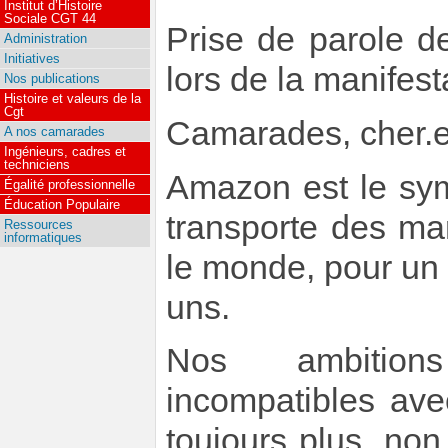
Institut d’Histoire
Sociale CGT 44
Prise de parole d
Administration
Initiatives
lors de la manifest
Nos publications
Histoire et valeurs de la
Cgt
Camarades, cher.es
A nos camarades
Ingénieurs, cadres et
techniciens
Amazon est le sy
Égalité professionnelle
Éducation Populaire
transporte des ma
Ressources
informatiques
le monde, pour un s
uns.
Nos ambitions
incompatibles ave
toujours plus, no