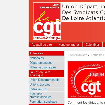
Panneau de gestion des cookies
Accueil du site
Nous contacter
Calendrier
Actualités
Accueil du site
Actualités
>
Nationales
Départementales
Notes économiques
La Cgt en Loire-
Atlantique
Union Départementale
Unions Locales
Retraités Cgt
Elections
professionnelles
Formation syndicale
Comment les dirigeants d