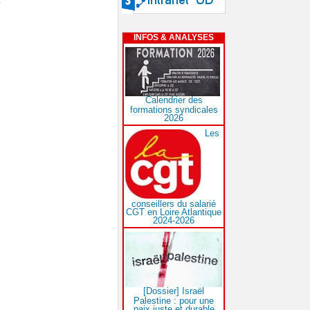
?
INFOS & ANALYSES
Calendrier des
formations syndicales
2026
Les
conseillers du salarié
CGT en Loire Atlantique
2024-2026
[Dossier] Israël
Palestine : pour une
paix juste et durable