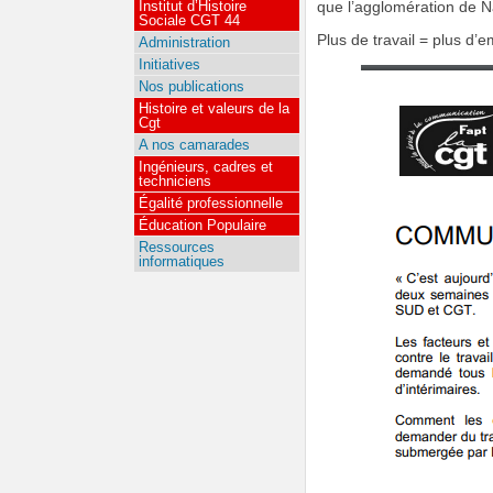
Institut d’Histoire
que l’agglomération de N
Sociale CGT 44
Plus de travail = plus d’
Administration
Initiatives
Nos publications
Histoire et valeurs de la
Cgt
A nos camarades
Ingénieurs, cadres et
techniciens
Égalité professionnelle
Éducation Populaire
Ressources
informatiques