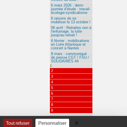
6 mars 2026 : demi-
journée d’étude : travail-
écologie-syndicalisme
6 raisons de se
mobiliser le 13 octobre !
06 avril : Retraites non à
l'enfumage, la lutte
jusqu'au retrait !
6 février : mobilisations
en Loire Atlantique et
concert à Nantes
8 mars : communiqué
de presse CGT / FSU /
SOLIDAIRES 44
1
2
3
4
5
6
7
8
9
…
115
X
Masquer le bandeau 
Tout refuser
Personnaliser