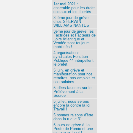
1er mai 2021 :
ensemble pour les droits
sociaux et les libertés
3 ième jour de grève
chez SHERWIN
WILLIAMS NANTES
3ème jour de grève, les
Factrices et Facteurs de
Loire Atlantique et
Vendée sont toujours
mobilisés !
4 organisations
syndicales Fonction
Publique 44 interpellent
le préfet
5 juin, en grève et
manifestation pour nos
retraites, nos emplois et
nos salaires
5 idées fausses sur le
Prélèvement à la
Source
5 juillet, nous serons
encore là contre la loi
Travail !
5 bonnes raisons d'être
dans la rue le 31
5 jours de grève à La
Poste de Pornic et une
victoire au bout !