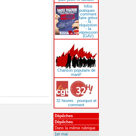
Infos
pratiques :
comment
faire grève
- la
réquisition
- la
répression
(GAV)
Chanson populaire de
manif’
32 heures : pourquoi et
comment
Dépêches
Dépêches
Dans la même rubrique
1er mai