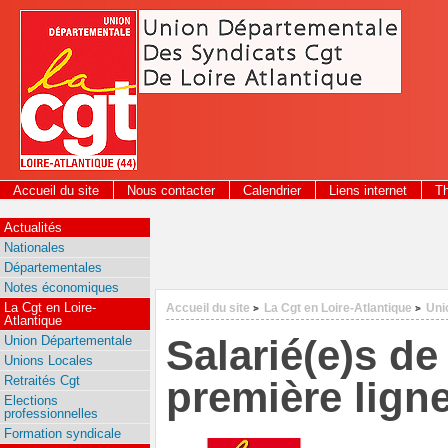
Panneau de gestion des cookies
Accueil du site
Nous contacter
Calendrier
Liens internet
T
2026
Actualités
Nationales
Départementales
Notes économiques
La Cgt en Loire-
Accueil du site
La Cgt en Loire-Atlantique
Uni
>
>
Atlantique
Salarié(e)s de
Union Départementale
Unions Locales
Retraités Cgt
première lign
Elections
professionnelles
Formation syndicale