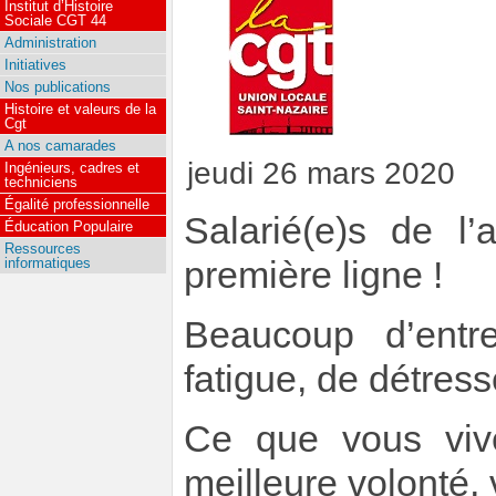
Institut d’Histoire
Sociale CGT 44
Administration
Initiatives
Nos publications
Histoire et valeurs de la
Cgt
A nos camarades
jeudi 26 mars 2020
Ingénieurs, cadres et
techniciens
Égalité professionnelle
Salarié(e)s de l
Éducation Populaire
Ressources
informatiques
première ligne !
Beaucoup d’entr
fatigue, de détres
Ce que vous viv
meilleure volonté,