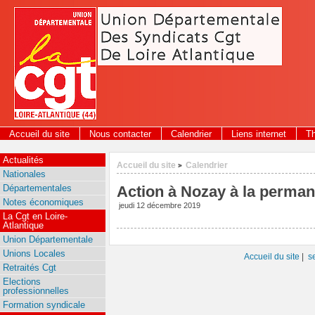
Panneau de gestion des cookies
Accueil du site
Nous contacter
Calendrier
Liens internet
T
Actualités
Accueil du site
Calendrier
>
Nationales
Départementales
Action à Nozay à la perma
Notes économiques
jeudi 12 décembre 2019
La Cgt en Loire-
Atlantique
Union Départementale
Unions Locales
Accueil du site
|
s
Retraités Cgt
Elections
professionnelles
Formation syndicale