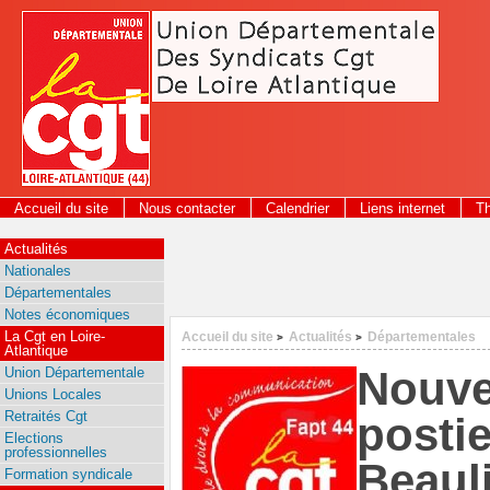
Panneau de gestion des cookies
Accueil du site
Nous contacter
Calendrier
Liens internet
T
2026
Actualités
Nationales
Départementales
Notes économiques
La Cgt en Loire-
Accueil du site
Actualités
Départementales
>
>
Atlantique
Nouve
Union Départementale
Unions Locales
Retraités Cgt
postie
Elections
professionnelles
Beaul
Formation syndicale