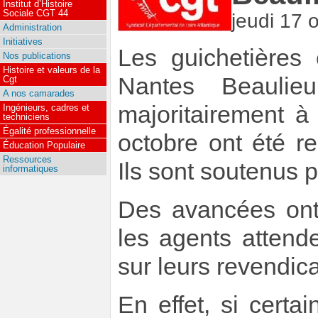
Institut d’Histoire
Sociale CGT 44
jeudi 17 
Administration
Initiatives
Les guichetières
Nos publications
Histoire et valeurs de la
Nantes Beaulie
Cgt
A nos camarades
majoritairement 
Ingénieurs, cadres et
techniciens
Égalité professionnelle
octobre ont été re
Éducation Populaire
Ressources
Ils sont soutenus 
informatiques
Des avancées ont
les agents attend
sur leurs revendica
En effet, si cert