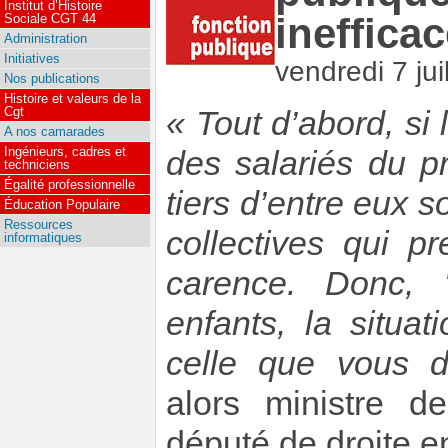
Institut d’Histoire
inefficac
Sociale CGT 44
Administration
Initiatives
vendredi 7 jui
Nos publications
Histoire et valeurs de la
Cgt
« Tout d’abord, si 
A nos camarades
Ingénieurs, cadres et
des salariés du p
techniciens
Égalité professionnelle
tiers d’entre eux 
Éducation Populaire
Ressources
collectives qui p
informatiques
carence. Donc, 
enfants, la situa
celle que vous d
alors ministre d
député de droite e