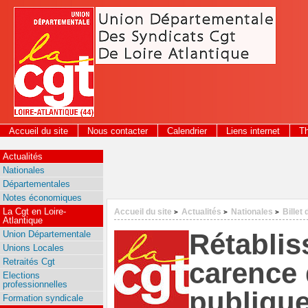
Panneau de gestion des cookies
Accueil du site
Nous contacter
Calendrier
Liens internet
T
2026
Actualités
Nationales
Départementales
Notes économiques
La Cgt en Loire-
Accueil du site
Actualités
Nationales
Billet 
>
>
>
Atlantique
Rétablis
Union Départementale
Unions Locales
Retraités Cgt
carence 
Elections
professionnelles
publique
Formation syndicale