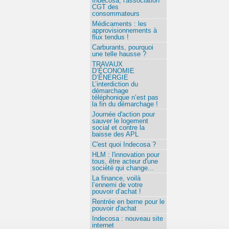
Indecosa, l'association
CGT des
consommateurs
Médicaments : les
approvisionnements à
flux tendus !
Carburants, pourquoi
une telle hausse ?
TRAVAUX
D’ÉCONOMIE
D’ÉNERGIE
L’interdiction du
démarchage
téléphonique n’est pas
la fin du démarchage !
Journée d'action pour
sauver le logement
social et contre la
baisse des APL
C'est quoi Indecosa ?
HLM : l'innovation pour
tous, être acteur d'une
société qui change...
La finance, voilà
l’ennemi de votre
pouvoir d’achat !
Rentrée en berne pour le
pouvoir d'achat
Indecosa : nouveau site
internet