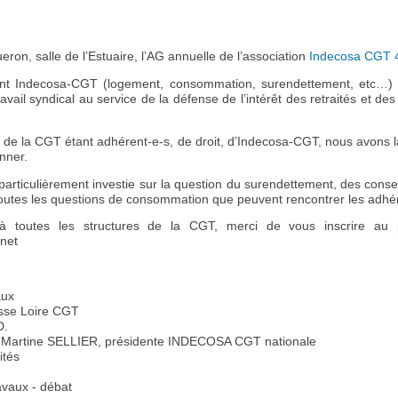
eron, salle de l’Estuaire, l’AG annuelle de l’association
Indecosa CGT 
ent Indecosa-CGT (logement, consommation, surendettement, etc…) s
vail syndical au service de la défense de l’intérêt des retraités et des
 de la CGT étant adhérent-e-s, de droit, d’Indecosa-CGT, nous avons la
onner.
particulièrement investie sur la question du surendettement, des conse
toutes les questions de consommation que peuvent rencontrer les adhé
à toutes les structures de la CGT, merci de vous inscrire au p
net
aux
sse Loire CGT
D.
e Martine SELLIER, présidente INDECOSA CGT nationale
ités
avaux - débat