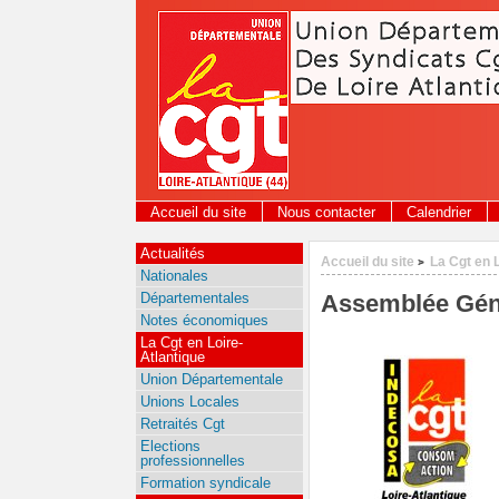
Panneau de gestion des cookies
Accueil du site
Nous contacter
Calendrier
Actualités
Accueil du site
La Cgt en 
>
Nationales
Départementales
Assemblée Gén
Notes économiques
La Cgt en Loire-
Atlantique
Union Départementale
Unions Locales
Retraités Cgt
Elections
professionnelles
Formation syndicale