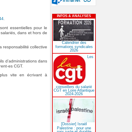
INFOS & ANALYSES
44
.
ont essentielles pour le
 salariés, dans et hors de
Calendrier des
formations syndicales
 responsabilité collective
2026
Les
ils d’administrations dans
rent-es CGT.
lus vite en écrivant à
conseillers du salarié
CGT en Loire Atlantique
2024-2026
[Dossier] Israël
Palestine : pour une
paix juste et durable