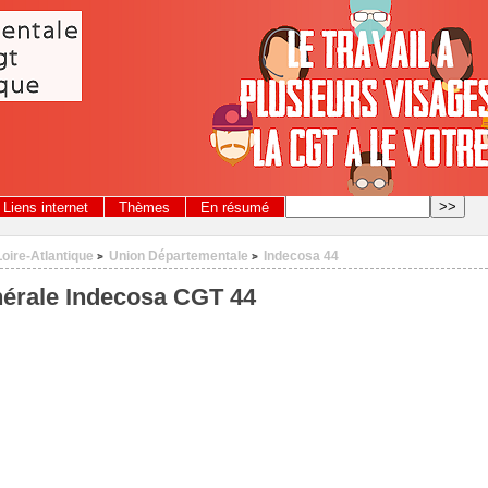
Liens internet
Thèmes
En résumé
Loire-Atlantique
Union Départementale
Indecosa 44
>
>
érale Indecosa CGT 44