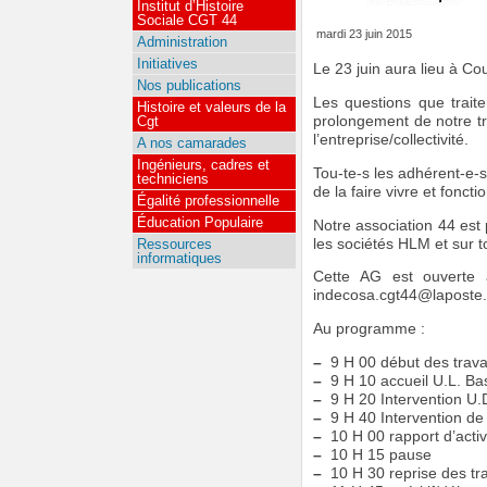
Institut d’Histoire
Sociale CGT 44
mardi 23 juin 2015
Administration
Initiatives
Le 23 juin aura lieu à Cou
Nos publications
Les questions que trait
Histoire et valeurs de la
Cgt
prolongement de notre tra
l’entreprise/collectivité.
A nos camarades
Ingénieurs, cadres et
Tou-te-s les adhérent-e-s
techniciens
de la faire vivre et foncti
Égalité professionnelle
Éducation Populaire
Notre association 44 est 
les sociétés HLM et sur 
Ressources
informatiques
Cette AG est ouverte 
indecosa.cgt44@laposte.
Au programme :
–
9 H 00 début des trav
–
9 H 10 accueil U.L. Ba
–
9 H 20 Intervention U.
–
9 H 40 Intervention d
–
10 H 00 rapport d’activ
–
10 H 15 pause
–
10 H 30 reprise des tr