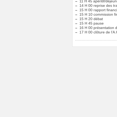
–
11 H 45 apéritif/déjeun
–
14 H 00 reprise des tra
–
15 H 00 rapport financ
–
15 H 10 commission fin
–
15 H 20 débat
–
15 H 45 pause
–
16 H 00 présentation d
–
17 H 00 clôture de l’A.G