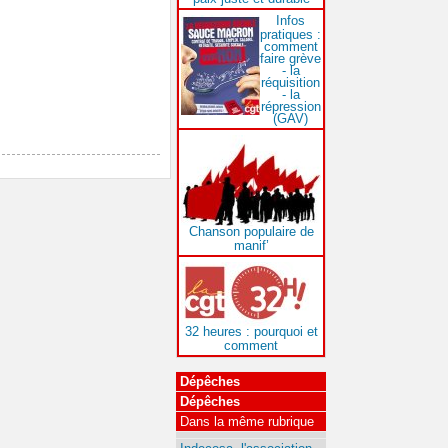
Infos
pratiques :
comment
faire grève
- la
réquisition
- la
répression
(GAV)
Chanson populaire de
manif’
32 heures : pourquoi et
comment
Dépêches
Dépêches
Dans la même rubrique