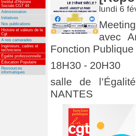
Institut d’Histoire
Sociale CGT 44
lundi 6 fé
Administration
Initiatives
Meeting
Nos publications
Histoire et valeurs de la
avec An
Cgt
A nos camarades
Fonction Publique
Ingénieurs, cadres et
techniciens
Égalité professionnelle
18H30 - 20H30
Éducation Populaire
Ressources
informatiques
salle de l’Égal
NANTES