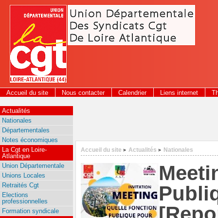
Panneau de gestion des cookies
Accueil du site
Nous contacter
Calendrier
Liens internet
T
2026
Actualités
Nationales
Départementales
Notes économiques
La Cgt en Loire-
Accueil du site
Actualités
Nationales
>
>
Atlantique
Meeti
Union Départementale
Unions Locales
Retraités Cgt
Publiq
Elections
professionnelles
[Repo
Formation syndicale