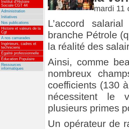
Institut d’Histoire
Sociale CGT 44
mardi 11 
Administration
Initiatives
L’accord salari
Nos publications
Histoire et valeurs de la
branche Pétrole (
Cgt
A nos camarades
la réalité des salai
Ingénieurs, cadres et
techniciens
Égalité professionnelle
Ainsi, comme bea
Éducation Populaire
Ressources
informatiques
nombreux champs 
coefficients (130 
nécessitent le 
plusieurs primes po
Un opérateur de raf