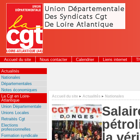
Panneau de gestion des cookies
Accueil du site
Nous contacter
Calendrier
Liens internet
T
2026
Actualités
Nationales
Départementales
Notes économiques
La Cgt en Loire-
Accueil du site
Actualités
Nationales
>
>
Atlantique
Salair
Union Départementale
Unions Locales
Retraités Cgt
pétrol
Elections
professionnelles
la vér
Formation syndicale