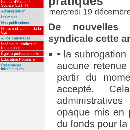
pratiques
Institut d’Histoire
Sociale CGT 44
mercredi 19 décembr
Administration
Initiatives
Nos publications
De nouvelles 
Histoire et valeurs de la
Cgt
syndicale cette a
A nos camarades
Ingénieurs, cadres et
techniciens
• la subrogation
Égalité professionnelle
Éducation Populaire
aucune retenue s
Ressources
informatiques
partir du mome
accepté. Cel
administrative
opaque mis en p
du fonds pour la 