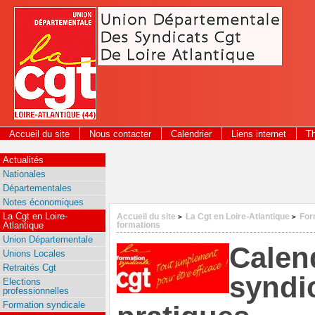
Panneau de gestion des cookies
Accueil du site
Nous contacter
Calendrier
Liens internet
T
2026
Actualités
Nationales
Départementales
Notes économiques
La Cgt en Loire-
Accueil du site
La Cgt en Loire-Atlantique
For
>
>
Atlantique
formations
Union Départementale
Calen
Unions Locales
Retraités Cgt
syndi
Elections
professionnelles
Formation syndicale