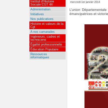
Institut d’Histoire
mercredi 1er janvier 2014
Sociale CGT 44
Administration
L’union Départementale 
émancipatrices et victori
Initiatives
Nos publications
Histoire et valeurs de la
Cgt
A nos camarades
Ingénieurs, cadres et
techniciens
Égalité professionnelle
Éducation Populaire
Ressources
informatiques