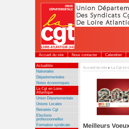
Panneau de gestion des cookies
Accueil du site
Nous contacter
Calendrier
Actualités
Accueil du site
La Cgt en 
>
Nationales
Départementales
Notes économiques
La Cgt en Loire-
Atlantique
Union Départementale
Unions Locales
Retraités Cgt
Elections
professionnelles
Meilleurs Voeu
Formation syndicale