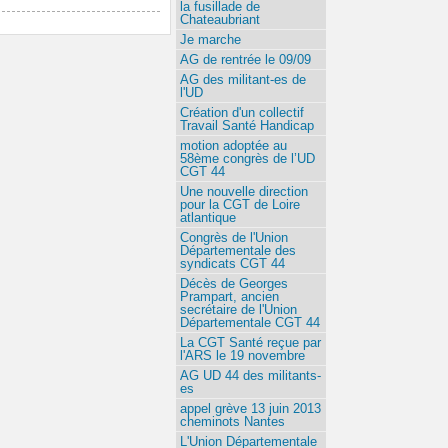
la fusillade de
Chateaubriant
Je marche
AG de rentrée le 09/09
AG des militant-es de
l'UD
Création d'un collectif
Travail Santé Handicap
motion adoptée au
58ème congrès de l’UD
CGT 44
Une nouvelle direction
pour la CGT de Loire
atlantique
Congrès de l'Union
Départementale des
syndicats CGT 44
Décès de Georges
Prampart, ancien
secrétaire de l'Union
Départementale CGT 44
La CGT Santé reçue par
l'ARS le 19 novembre
AG UD 44 des militants-
es
appel grève 13 juin 2013
cheminots Nantes
L'Union Départementale