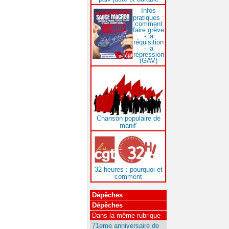
Infos
pratiques :
comment
faire grève
- la
réquisition
- la
répression
(GAV)
Chanson populaire de
manif’
32 heures : pourquoi et
comment
Dépêches
Dépêches
Dans la même rubrique
71eme anniversaire de