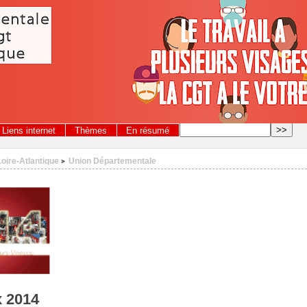
Liens internet
Thèmes
En résumé
Loire-Atlantique
Union Départementale
>
x 2014