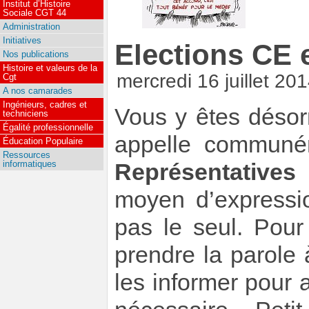
Institut d’Histoire
Sociale CGT 44
Administration
Initiatives
Elections CE 
Nos publications
Histoire et valeurs de la
mercredi 16 juillet 20
Cgt
A nos camarades
Ingénieurs, cadres et
Vous y êtes désor
techniciens
Égalité professionnelle
appelle commun
Éducation Populaire
Ressources
informatiques
Représentatives
moyen d’expressio
pas le seul. Pou
prendre la parole 
les informer pour