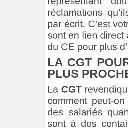
représentant do
réclamations qu’i
par écrit. C’est vo
sont en lien direc
du CE pour plus d’e
LA CGT POUR
PLUS PROCHE
La
CGT
revendique
comment peut-on 
des salariés quan
sont à des centa