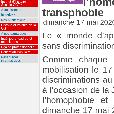
l’hom
Institut d’Histoire
Sociale CGT 44
transphobie
Administration
Initiatives
Nos publications
dimanche 17 mai 202
Histoire et valeurs de la
Cgt
Le « monde d’apr
A nos camarades
Ingénieurs, cadres et
techniciens
sans discriminati
Égalité professionnelle
Éducation Populaire
Comme chaque a
Ressources
informatiques
mobilisation le 17
discriminations au 
à l’occasion de la
l’homophobie et
dimanche 17 mai 2