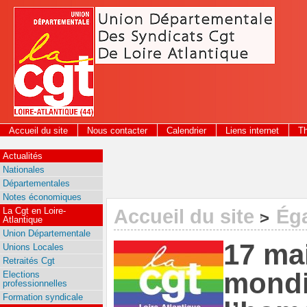
Panneau de gestion des cookies
Accueil du site
Nous contacter
Calendrier
Liens internet
T
2026
Actualités
Nationales
Départementales
Notes économiques
La Cgt en Loire-
Accueil du site
Éga
>
Atlantique
Union Départementale
17 ma
Unions Locales
Retraités Cgt
mondia
Elections
professionnelles
Formation syndicale