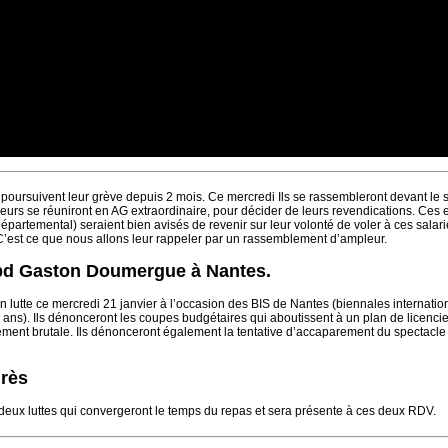
oursuivent leur grève depuis 2 mois. Ce mercredi Ils se rassembleront devant le si
eurs se réuniront en AG extraordinaire, pour décider de leurs revendications. Ces 
épartemental) seraient bien avisés de revenir sur leur volonté de voler à ces salar
C’est ce que nous allons leur rappeler par un rassemblement d’ampleur.
bd Gaston Doumergue à Nantes.
en lutte ce mercredi 21 janvier à l’occasion des BIS de Nantes (biennales internatio
ux ans). Ils dénonceront les coupes budgétaires qui aboutissent à un plan de licenc
rement brutale. Ils dénonceront également la tentative d’accaparement du spectacle 
grès
deux luttes qui convergeront le temps du repas et sera présente à ces deux RDV.