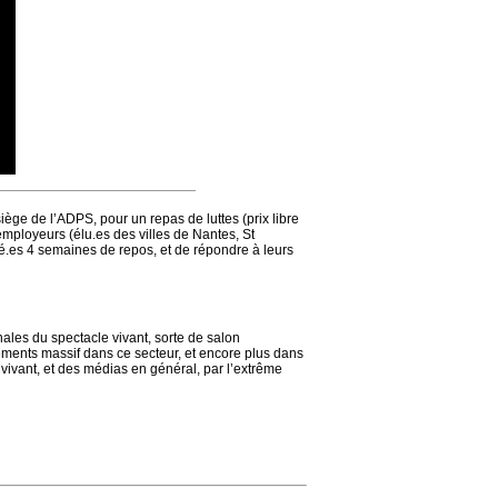
ège de l’ADPS, pour un repas de luttes (prix libre
employeurs (élu.es des villes de Nantes, St
ié.es 4 semaines de repos, et de répondre à leurs
nales du spectacle vivant, sorte de salon
iements massif dans ce secteur, et encore plus dans
vivant, et des médias en général, par l’extrême