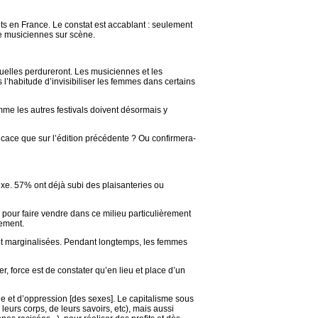
ts en France. Le constat est accablant : seulement
de musiciennes sur scène.
xuelles perdureront. Les musiciennes et les
 l’habitude d’invisibiliser les femmes dans certains
omme les autres festivals doivent désormais y
fficace que sur l’édition précédente ? Ou confirmera-
exe. 57% ont déjà subi des plaisanteries ou
ou pour faire vendre dans ce milieu particulièrement
lement.
s et marginalisées. Pendant longtemps, les femmes
r, force est de constater qu’en lieu et place d’un
hie et d’oppression [des sexes]. Le capitalisme sous
leurs corps, de leurs savoirs, etc), mais aussi