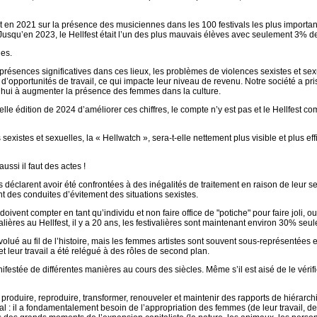
 en 2021 sur la présence des musiciennes dans les 100 festivals les plus importan
Jusqu’en 2023, le Hellfest était l’un des plus mauvais élèves avec seulement 3% 
nes.
présences significatives dans ces lieux, les problèmes de violences sexistes et se
d’opportunités de travail, ce qui impacte leur niveau de revenu. Notre société a pris
rd’hui à augmenter la présence des femmes dans la culture.
lle édition de 2024 d’améliorer ces chiffres, le compte n’y est pas et le Hellfest c
existes et sexuelles, la « Hellwatch », sera-t-elle nettement plus visible et plus e
ussi il faut des actes !
éclarent avoir été confrontées à des inégalités de traitement en raison de leur s
des conduites d’évitement des situations sexistes.
doivent compter en tant qu’individu et non faire office de "potiche" pour faire joli, 
ières au Hellfest, il y a 20 ans, les festivalières sont maintenant environ 30% seu
évolué au fil de l’histoire, mais les femmes artistes sont souvent sous-représentée
 et leur travail a été relégué à des rôles de second plan.
estée de différentes manières au cours des siècles. Même s’il est aisé de le vérifie
à produire, reproduire, transformer, renouveler et maintenir des rapports de hiérarc
cal : il a fondamentalement besoin de l’appropriation des femmes (de leur travail, de 