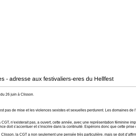
 adresse aux festivaliers-eres du Hellfest
u 26 juin à Clisson.
st pas de mise et les violences sexistes et sexuelles perdurent. Les domaines de l’
la CGT, n’existerait pas, a ouvert, cette année, avec une représentation féminine im
e doit s’accentuer et s’inscrire dans la continuité. Espérons donc que cette prise 
 de Clisson, la CGT a non seulement une pensée très particulière, mais se doit d’affir