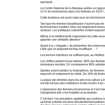
spectacle.
Le Centre National de la Musique publie un rapport
14 % de musiciennes dans ces festivals en 2019 ! 
Cette tendance est aussi vraie pour les technicien
Tant que les femmes travailleuses n’auront pas de 
techniciennes existent, elles ont simplement moins 
secteurs. Les politiques culturelles incitent aujou
Même si le Hellfest tente notamment via cette nouve
apporter une véritable attention !
Quant à la « brigade » de prévention des violences s
t-elle que ce dispositif est trop insuffisant … ?
Les bonnes intentions ne suffisent pas, au Hellfest a
Les chiffres parlent d’eux-mêmes. 80% des femmes d
remarques sexistes. En conséquence 90% adoptent 
Quelles soient artistes ou festivalières, les femmes 
masculin et notamment du métal. De 10% de festival
La place des femmes dans les arts et la culture a 
ont été exclues des institutions et des écoles d’art,
L’oppression des femmes est ancienne et s’est manif
changement elle s’est installée et accentuée.
C’est bien l’accumulation capitaliste qui continue 
sa forme actuelle est ainsi structurellement patriar