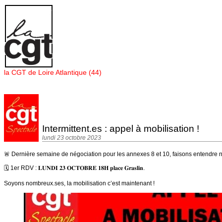
Panneau de gestion des cookies
la CGT de Loire Atlantique (44)
Intermittent.es : appel à mobilisation !
lundi 23 octobre 2023
🚨 Dernière semaine de négociation pour les annexes 8 et 10, faisons entendre not
🗓️ 1er RDV : 𝐋𝐔𝐍𝐃𝐈 𝟐𝟑 𝐎𝐂𝐓𝐎𝐁𝐑𝐄 𝟏𝟖𝐇 𝐩𝐥𝐚𝐜𝐞 𝐆𝐫𝐚𝐬𝐥𝐢𝐧.
Soyons nombreux.ses, la mobilisation c’est maintenant !