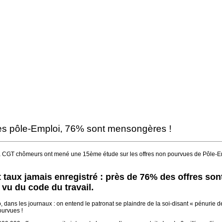
res pôle-Emploi, 76% sont mensongères !
de la CGT chômeurs ont mené une 15ème étude sur les offres non pourvues de Pôle-E
t taux jamais enregistré : près de 76% des offres so
 vu du code du travail.
adio, dans les journaux : on entend le patronat se plaindre de la soi-disant « pénuri
ourvues !