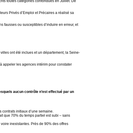
crits toutes catégories confondues en Juillet. De
leurs Privés d’Emploi et Précaires a réalisé sa
ons fausses ou susceptibles d’induire en erreur, et
illes ont été inclues et un département, la Seine-
s à appeler les agences intérim pour constater
esquels aucun contrôle n’est effectué par un
s contrats initiaux d’une semaine.
ait que 70% du temps partiel est subi – sans
 voire inexistantes. Près de 90% des offres