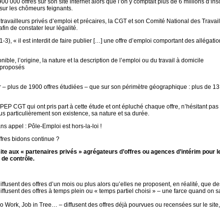
 000 offres sur son site internet alors que l’on y comptait plus de 6 millions d’ins
 sur les chômeurs feignants.
availleurs privés d’emploi et précaires, la CGT et son Comité National des Travail
in de constater leur légalité.
-3), « il est interdit de faire publier […] une offre d’emploi comportant des allégati
ible, l’origine, la nature et la description de l’emploi ou du travail à domicile
 proposés
 – plus de 1900 offres étudiées – que sur son périmètre géographique : plus de 13 v
TPEP CGT qui ont pris part à cette étude et ont épluché chaque offre, n’hésitant pa
 plus particulièrement son existence, sa nature et sa durée.
s appel : Pôle-Emploi est hors-la-loi !
ffres bidons continue ?
ite aux « partenaires privés » agrégateurs d’offres ou agences d’intérim pour l
 de contrôle.
ffusent des offres d’un mois ou plus alors qu’elles ne proposent, en réalité, que de
ffusent des offres à temps plein ou « temps partiel choisi » – une farce quand on s
 Work, Job in Tree… – diffusent des offres déjà pourvues ou recensées sur le site,