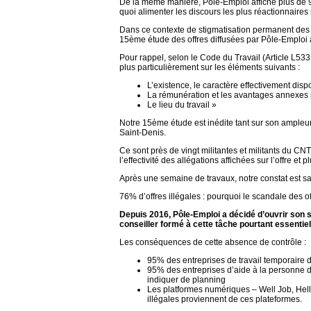
De la même manière, Pôle-Emploi affiche plus de 900
quoi alimenter les discours les plus réactionnaires
Dans ce contexte de stigmatisation permanent des tr
15ème étude des offres diffusées par Pôle-Emploi af
Pour rappel, selon le Code du Travail (Article L5331
plus particulièrement sur les éléments suivants :
L’existence, le caractère effectivement dispon
La rémunération et les avantages annexes
Le lieu du travail »
Notre 15ème étude est inédite tant sur son ampleur
Saint-Denis.
Ce sont près de vingt militantes et militants du CN
l’effectivité des allégations affichées sur l’offre et
Après une semaine de travaux, notre constat est san
76% d’offres illégales : pourquoi le scandale des o
Depuis 2016, Pôle-Emploi a décidé d’ouvrir son s
conseiller formé à cette tâche pourtant essentiel
Les conséquences de cette absence de contrôle :
95% des entreprises de travail temporaire di
95% des entreprises d’aide à la personne di
indiquer de planning
Les platformes numériques – Well Job, Hello
illégales proviennent de ces plateformes.