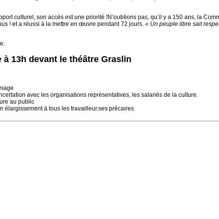
pport culturel, son accès est une priorité !N’oublions pas, qu’il y a 150 ans, la C
tous ! et a réussi à la mettre en œuvre pendant 72 jours.
« Un peuple libre sait respec
e.
 à 13h devant le théâtre Graslin
hômage
certation avec les organisations représentatives, les salariés de la culture.
ure au public
 élargissement à tous les travailleur.ses précaires