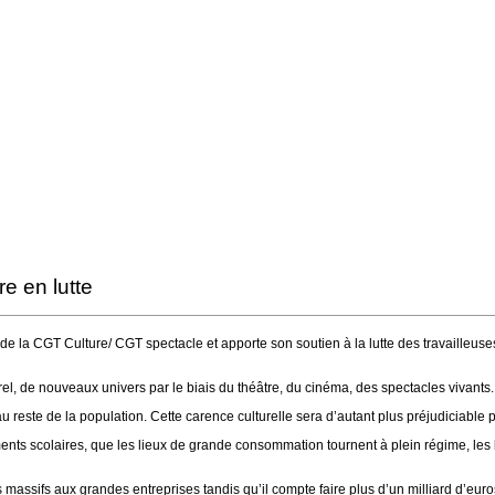
e en lutte
 la CGT Culture/ CGT spectacle et apporte son soutien à la lutte des travailleuses 
urel, de nouveaux univers par le biais du théâtre, du cinéma, des spectacles vivants..
au reste de la population. Cette carence culturelle sera d’autant plus préjudiciable
nts scolaires, que les lieux de grande consommation tournent à plein régime, les l
assifs aux grandes entreprises tandis qu’il compte faire plus d’un milliard d’eu