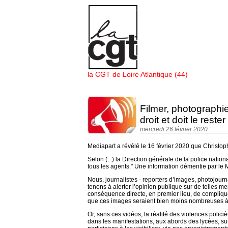
Panneau de gestion des cookies
la CGT de Loire Atlantique (44)
Filmer, photographier
droit et doit le rester
mercredi 26 février 2020
Mediapart a révélé le 16 février 2020 que Christophe
Selon (...) la Direction générale de la police nat
tous les agents." Une information démentie par le M
Nous, journalistes - reporters d’images, photojourn
tenons à alerter l’opinion publique sur de telles men
conséquence directe, en premier lieu, de compliquer
que ces images seraient bien moins nombreuses à ê
Or, sans ces vidéos, la réalité des violences polici
dans les manifestations, aux abords des lycées, sur