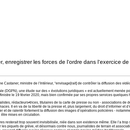
, enregistrer les forces de l’ordre dans l’exercice de 
 Castaner, ministre de l’Intérieur, “envisage[rait] de contrôler la diffusion des vidé
ionale (DGPN), une étude sur des « évolutions juridiques » est actuellement menée p
inistre le 19 février 2020, mais bien confirmée par ses propres services quelques 
alistes, rédacteurs•trices, titulaires de la carte de presse ou non - associations d
aces. Il en va de la liberté de la presse et, plus largement, du droit d’informer et d
 et de ralentir fortement la diffusion des images d’opérations policières - notamme
tre mises en circulation.
ères resterait trop souvent invisibilisée, niée dans son existence même. Elle l’a tro
 les piquets de grève, et désormais contre nous, journalistes de terrain et associa