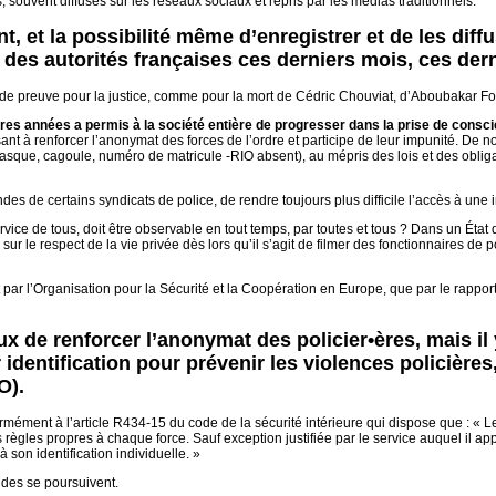
s, souvent diffusés sur les réseaux sociaux et repris par les médias traditionnels.
t, et la possibilité même d’enregistrer et de les diffus
 des autorités françaises ces derniers mois, ces der
e preuve pour la justice, comme pour la mort de Cédric Chouviat, d’Aboubakar Fofa
ères années a permis à la société entière de progresser dans la prise de consci
nt à renforcer l’anonymat des forces de l’ordre et participe de leur impunité. De n
sque, cagoule, numéro de matricule -RIO absent), au mépris des lois et des oblig
des de certains syndicats de police, de rendre toujours plus difficile l’accès à une 
ce de tous, doit être observable en tout temps, par toutes et tous ? Dans un État de
e sur le respect de la vie privée dès lors qu’il s’agit de filmer des fonctionnaires de 
t par l’Organisation pour la Sécurité et la Coopération en Europe, que par le rappor
x de renforcer l’anonymat des policier•ères, mais il 
r identification pour prévenir les violences policièr
O).
ormément à l’article R434-15 du code de la sécurité intérieure qui dispose que : « 
s règles propres à chaque force. Sauf exception justifiée par le service auquel il app
à son identification individuelle. »
udes se poursuivent.