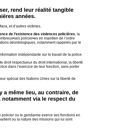
er, rend leur réalité tangible
nières années.
na, et d’autres victimes.
ence de l’existence des violences policières
, la
ombreux•ses policier•es en maintien de l’ordre
ations déontologiques, notamment rappelés par le
information indépendante sur le travail de la police.
 droit respectueux du droit international, la liberté
police dans l’exercice de leur fonction, sans porter
teur spécial des Nations Unies sur la liberté de
y a même lieu, au contraire, de
es, notamment via le respect du
Le policier ou le gendarme exerce ses fonctions en
artient ou la nature des missions qui lui sont