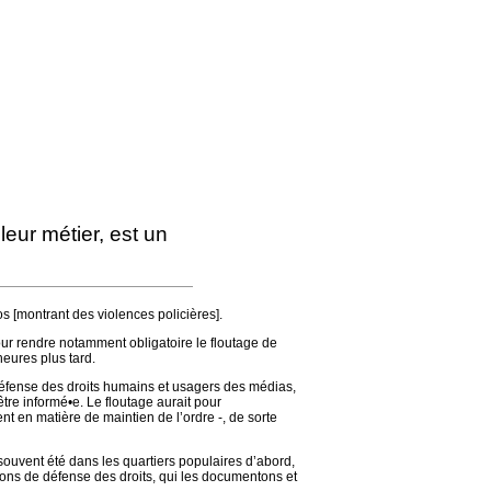
leur métier, est un
os [montrant des violences policières].
our rendre notamment obligatoire le floutage de
heures plus tard.
e défense des droits humains et usagers des médias,
’être informé•e. Le floutage aurait pour
nt en matière de maintien de l’ordre -, de sorte
p souvent été dans les quartiers populaires d’abord,
tions de défense des droits, qui les documentons et