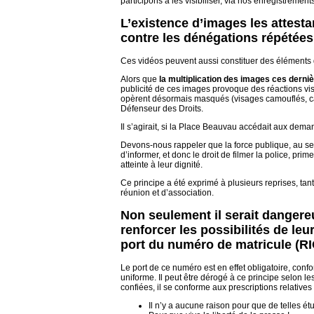
participons à les visibiliser, via nos enregistrement
L’existence d’images les attestan
contre les dénégations répétées
Ces vidéos peuvent aussi constituer des éléments d
Alors que
la multiplication des images ces derni
publicité de ces images provoque des réactions visa
opèrent désormais masqués (visages camouflés, ca
Défenseur des Droits.
Il s’agirait, si la Place Beauvau accédait aux deman
Devons-nous rappeler que la force publique, au servi
d’informer, et donc le droit de filmer la police, prim
atteinte à leur dignité.
Ce principe a été exprimé à plusieurs reprises, tan
réunion et d’association.
Non seulement il serait dangereu
renforcer les possibilités de leu
port du numéro de matricule (RI
Le port de ce numéro est en effet obligatoire, conf
uniforme. Il peut être dérogé à ce principe selon le
confiées, il se conforme aux prescriptions relatives 
Il n’y a aucune raison pour que de telles ét