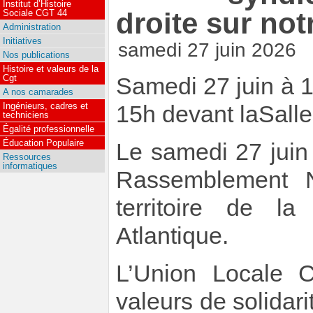
Institut d’Histoire
droite sur notr
Sociale CGT 44
Administration
Initiatives
samedi 27 juin 2026
Nos publications
Histoire et valeurs de la
Cgt
Samedi 27 juin à 14
A nos camarades
Ingénieurs, cadres et
15h devant laSalle 
techniciens
Égalité professionnelle
Éducation Populaire
Le samedi 27 juin
Ressources
informatiques
Rassemblement N
territoire de la
Atlantique.
L’Union Locale C
valeurs de solidarit