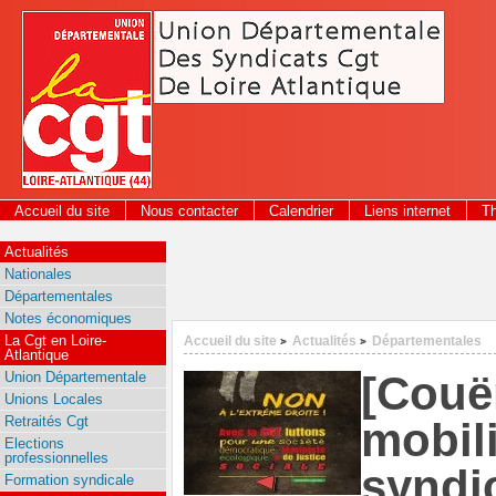
Panneau de gestion des cookies
Accueil du site
Nous contacter
Calendrier
Liens internet
T
2026
Actualités
Nationales
Départementales
Notes économiques
La Cgt en Loire-
Accueil du site
Actualités
Départementales
>
>
Atlantique
[Couë
Union Départementale
Unions Locales
Retraités Cgt
mobili
Elections
professionnelles
syndi
Formation syndicale