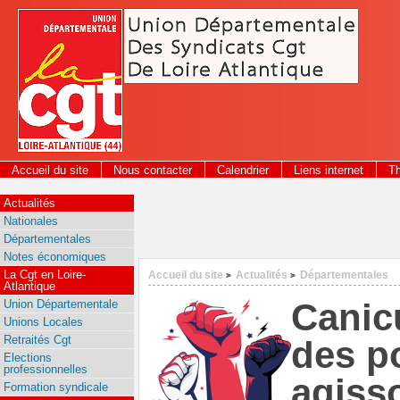
Panneau de gestion des cookies
Accueil du site
Nous contacter
Calendrier
Liens internet
T
2026
Actualités
Nationales
Départementales
Notes économiques
La Cgt en Loire-
Accueil du site
Actualités
Départementales
>
>
Atlantique
Canicu
Union Départementale
Unions Locales
Retraités Cgt
des p
Elections
professionnelles
agiss
Formation syndicale