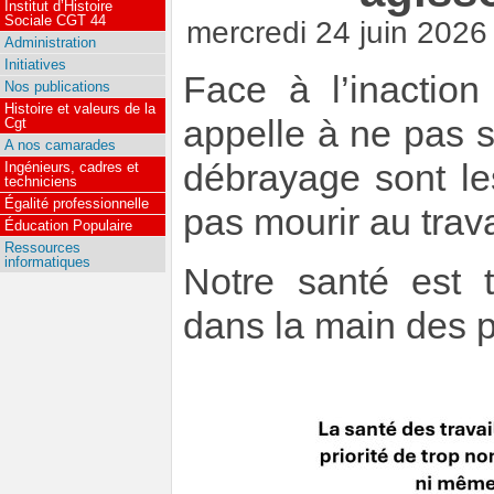
Institut d’Histoire
Sociale CGT 44
mercredi 24 juin 2026
Administration
Initiatives
Face à l’inactio
Nos publications
Histoire et valeurs de la
appelle à ne pas se 
Cgt
A nos camarades
débrayage sont les
Ingénieurs, cadres et
techniciens
Égalité professionnelle
pas mourir au trava
Éducation Populaire
Ressources
informatiques
Notre santé est t
dans la main des p