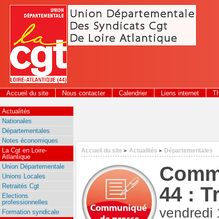
Panneau de gestion des cookies
Accueil du site
Nous contacter
Calendrier
Liens internet
T
2026
Actualités
Nationales
Départementales
Notes économiques
La Cgt en Loire-
Accueil du site
Actualités
Départementales
>
>
Atlantique
Commu
Union Départementale
Unions Locales
Retraités Cgt
44 : T
Elections
professionnelles
vendredi 
Formation syndicale