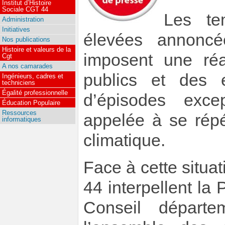
Institut d’Histoire
Sociale CGT 44
Les tem
Administration
Initiatives
élevées annoncé
Nos publications
Histoire et valeurs de la
imposent une réa
Cgt
A nos camarades
publics et des e
Ingénieurs, cadres et
techniciens
Égalité professionnelle
d’épisodes exce
Éducation Populaire
Ressources
appelée à se répé
informatiques
climatique.
Face à cette situat
44 interpellent la 
Conseil départe