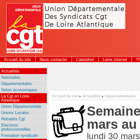
Panneau de gestion des cookies
Accueil du site
Nous contacter
Calendrier
Liens internet
T
2026
Actualités
Nationales
Départementales
Notes économiques
La Cgt en Loire-
Accueil du site
Actualités
Départementales
>
>
Atlantique
Semaine 
Union Départementale
Unions Locales
Retraités Cgt
mars au 
Elections
professionnelles
lundi 30 mar
Formation syndicale