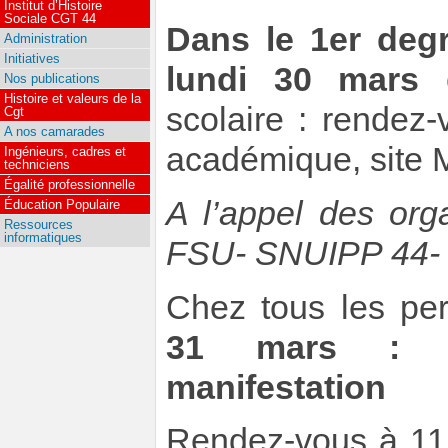
Institut d’Histoire
Sociale CGT 44
Dans le 1er degr
Administration
Initiatives
lundi 30 mars
c
Nos publications
Histoire et valeurs de la
scolaire : rendez
Cgt
A nos camarades
académique, site M
Ingénieurs, cadres et
techniciens
Égalité professionnelle
A l’appel des org
Éducation Populaire
Ressources
informatiques
FSU- SNUIPP 44- 
Chez tous les per
31 mars : gr
manifestation
Rendez-vous à 11h