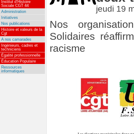
Institut d’Histoire
Sociale CGT 44
jeudi 19 
Administration
Initiatives
Nos organisati
Nos publications
Histoire et valeurs de la
Solidaires réaffi
Cgt
A nos camarades
racisme
Ingénieurs, cadres et
techniciens
Égalité professionnelle
Éducation Populaire
Ressources
informatiques