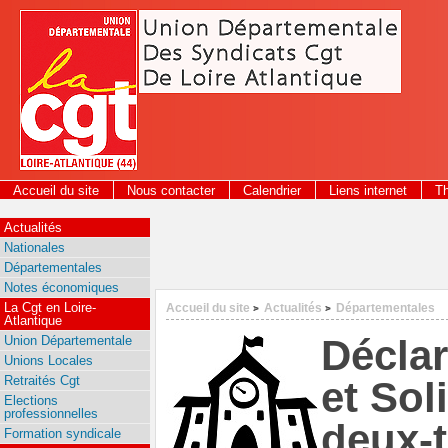
Panneau de gestion des cookies
Accueil du site
Nous contacter
Calendrier
Liens internet
T
2026
Actualités
Nationales
Départementales
Notes économiques
La Cgt en Loire-
Accueil du site
Actualités
Départementales
>
>
Atlantique
Décla
Union Départementale
Unions Locales
Retraités Cgt
et Sol
Elections
professionnelles
deux-
Formation syndicale