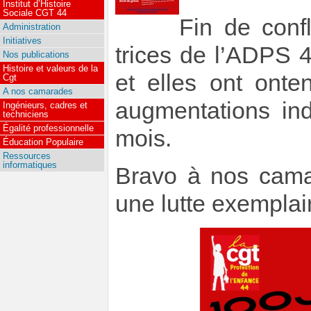
Institut d’Histoire
Sociale CGT 44
Fin de conf
Administration
Initiatives
trices de l’ADPS 4
Nos publications
Histoire et valeurs de la
et elles ont ont
Cgt
A nos camarades
augmentations in
Ingénieurs, cadres et
techniciens
Égalité professionnelle
mois.
Éducation Populaire
Ressources
informatiques
Bravo à nos camar
une lutte exemplair