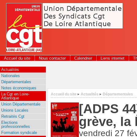
Panneau de gestion des cookies
Accueil du site
Nous contacter
Calendrier
Liens internet
T
2026
Actualités
Nationales
Départementales
Notes économiques
La Cgt en Loire-
Accueil du site
Actualités
Départementales
>
>
Atlantique
[ADPS 44]
Union Départementale
Unions Locales
Retraités Cgt
grève, la 
Elections
professionnelles
vendredi 27 fé
Formation syndicale