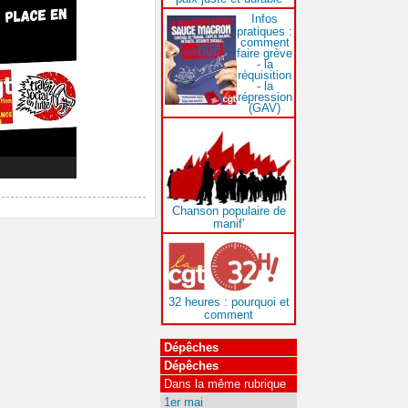
Infos
pratiques :
comment
faire grève
- la
réquisition
- la
répression
(GAV)
Chanson populaire de
manif’
32 heures : pourquoi et
comment
Dépêches
Dépêches
Dans la même rubrique
1er mai