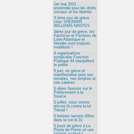
1er mai 2021 :
ensemble pour les droits
sociaux et les libertés
3 ième jour de grève
chez SHERWIN
WILLIAMS NANTES
3ème jour de grève, les
Factrices et Facteurs de
Loire Atlantique et
Vendée sont toujours
mobilisés !
4 organisations
syndicales Fonction
Publique 44 interpellent
le préfet
5 juin, en grève et
manifestation pour nos
retraites, nos emplois et
nos salaires
5 idées fausses sur le
Prélèvement à la
Source
5 juillet, nous serons
encore là contre la loi
Travail !
5 bonnes raisons d'être
dans la rue le 31
5 jours de grève à La
Poste de Pornic et une
victoire au bout !