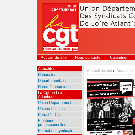
Panneau de gestion des cookies
Accueil du site
Nous contacter
Calendrier
Actualités
Accueil du site
Actualités
>
Nationales
Départementales
Notes économiques
m
La Cgt en Loire-
Atlantique
R
Union Départementale
l
Unions Locales
Retraités Cgt
Elections
professionnelles
Formation syndicale