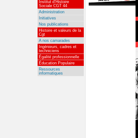
Institut d’Histoire
Sociale CGT 44
Administration
Initiatives
Nos publications
Histoire et valeurs de la
Cgt
A nos camarades
Ingénieurs, cadres et
techniciens
Égalité professionnelle
Éducation Populaire
Ressources
informatiques