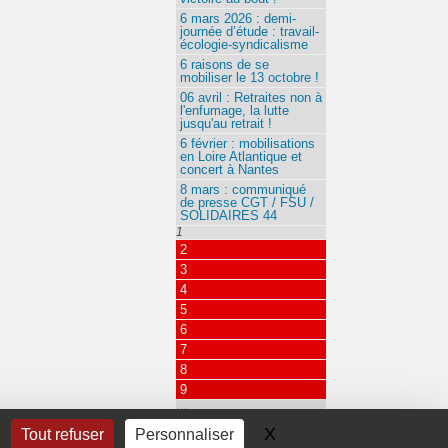
6 mars 2026 : demi-
journée d’étude : travail-
écologie-syndicalisme
6 raisons de se
mobiliser le 13 octobre !
06 avril : Retraites non à
l'enfumage, la lutte
jusqu'au retrait !
6 février : mobilisations
en Loire Atlantique et
concert à Nantes
8 mars : communiqué
de presse CGT / FSU /
SOLIDAIRES 44
1
2
3
4
5
6
7
8
9
…
115
X
Masquer le bandeau 
Tout refuser
Personnaliser