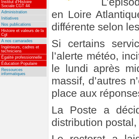
L’épiso
Institut d’Histoire
Sociale CGT 44
en Loire Atlantiq
Administration
Initiatives
différente selon les
Nos publications
Histoire et valeurs de la
Cgt
Si certains servi
A nos camarades
Ingénieurs, cadres et
techniciens
l’alerte météo, inc
Égalité professionnelle
Éducation Populaire
le lundi après mi
Ressources
informatiques
massif, d’autres 
place aux réponses
La Poste a décid
distribution postal
Le rectorat a lai