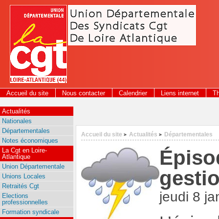
Panneau de gestion des cookies
Accueil du site
Nous contacter
Calendrier
Liens internet
T
Actualités
Nationales
Départementales
Accueil du site
Actualités
Départementales
>
>
Notes économiques
Épiso
La Cgt en Loire-
Atlantique
Union Départementale
gestio
Unions Locales
Retraités Cgt
jeudi 8 j
Elections
professionnelles
Formation syndicale