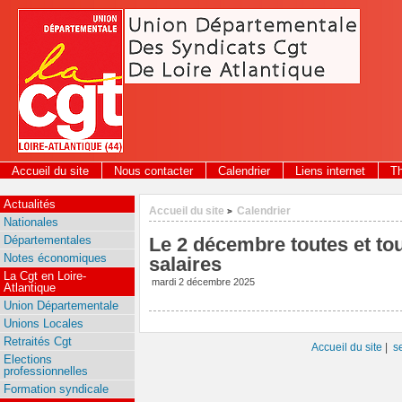
Panneau de gestion des cookies
Accueil du site
Nous contacter
Calendrier
Liens internet
T
Actualités
Accueil du site
Calendrier
>
Nationales
Départementales
Le 2 décembre toutes et tou
Notes économiques
salaires
La Cgt en Loire-
mardi 2 décembre 2025
Atlantique
Union Départementale
Unions Locales
Retraités Cgt
Accueil du site
|
s
Elections
professionnelles
Formation syndicale