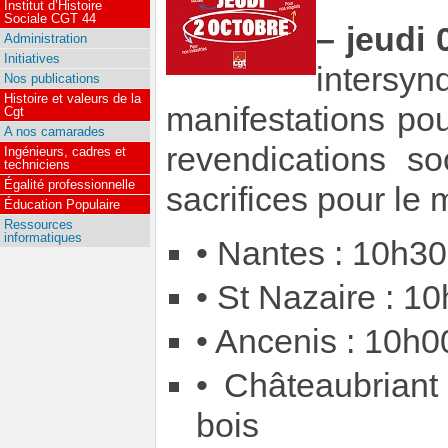
Institut d’Histoire
Sociale CGT 44
–
jeudi 
Administration
Initiatives
inters
Nos publications
Histoire et valeurs de la
manifestations po
Cgt
A nos camarades
revendications s
Ingénieurs, cadres et
techniciens
Égalité professionnelle
sacrifices pour le 
Éducation Populaire
Ressources
informatiques
• Nantes : 10h30
• St Nazaire : 1
• Ancenis : 10h0
• Châteaubriant 
bois