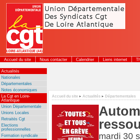
Panneau de gestion des cookies
Accueil du site
Nous contacter
Calendrier
Liens internet
T
2026
Actualités
Nationales
Départementales
Notes économiques
La Cgt en Loire-
Accueil du site
Actualités
Départementales
>
>
Atlantique
Automn
Union Départementale
Unions Locales
Retraités Cgt
ressou
Elections
professionnelles
mardi 30 
Formation syndicale