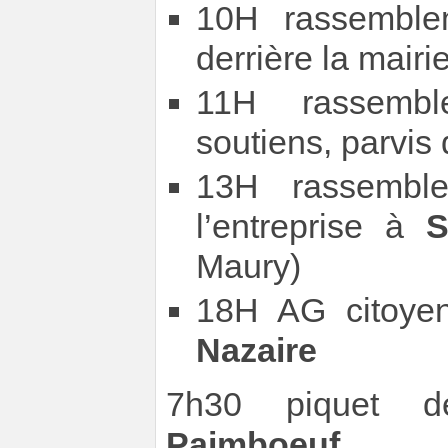
10H rassemble
derrière la mair
11H rassembl
soutiens, parvis
13H rassembl
l’entreprise à
S
Maury)
18H AG citoye
Nazaire
7h30 piquet d
Paimboeuf