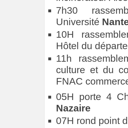
7h30 rassem
Université
Nant
10H rassemble
Hôtel du départ
11h rassemblem
culture et du c
FNAC commerc
05H porte 4 Ch
Nazaire
07H rond point 