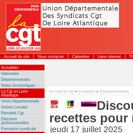
Panneau de gestion des cookies
Accueil du site
Nous contacter
Calendrier
Liens internet
T
2026
Actualités
Nationales
Départementales
Notes économiques
La Cgt en Loire-
Accueil du site
Actualités
Départementales
>
>
Atlantique
Discou
Union Départementale
Unions Locales
Retraités Cgt
recettes pour
Elections
professionnelles
jeudi 17 juillet 2025
Formation syndicale