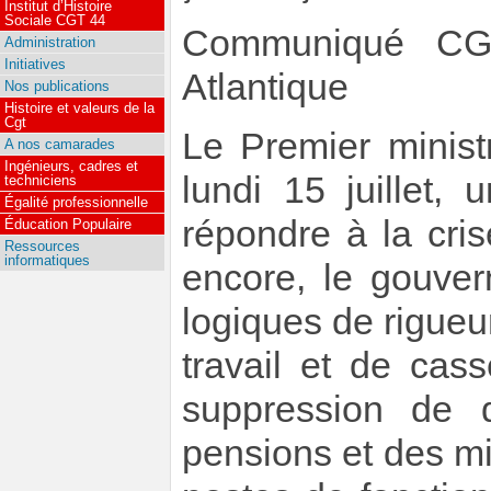
Institut d’Histoire
Sociale CGT 44
Communiqué CGT
Administration
Initiatives
Atlantique
Nos publications
Histoire et valeurs de la
Cgt
Le Premier minist
A nos camarades
Ingénieurs, cadres et
lundi 15 juillet,
techniciens
Égalité professionnelle
répondre à la cri
Éducation Populaire
Ressources
informatiques
encore, le gouve
logiques de rigueur
travail et de cas
suppression de d
pensions et des m