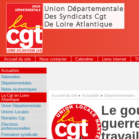
Panneau de gestion des cookies
Accueil du site
Nous contacter
Calendrier
Liens internet
T
2026
Actualités
Nationales
Départementales
Notes économiques
La Cgt en Loire-
Accueil du site
Actualités
Départementales
>
>
Atlantique
Le go
Union Départementale
Unions Locales
Retraités Cgt
guerr
Elections
professionnelles
travai
Formation syndicale