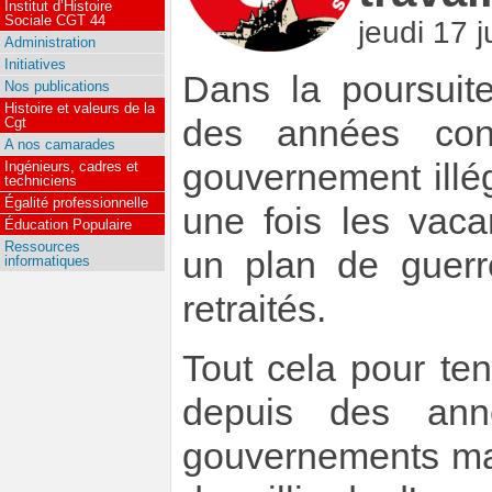
Institut d’Histoire
Sociale CGT 44
jeudi 17 j
Administration
Initiatives
Dans la poursuit
Nos publications
Histoire et valeurs de la
des années con
Cgt
A nos camarades
gouvernement ill
Ingénieurs, cadres et
techniciens
Égalité professionnelle
une fois les vac
Éducation Populaire
Ressources
un plan de guerre
informatiques
retraités.
Tout cela pour te
depuis des ann
gouvernements ma