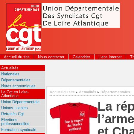
Panneau de gestion des cookies
Accueil du site
Nous contacter
Calendrier
Liens internet
T
2026
Actualités
Nationales
Départementales
Notes économiques
La Cgt en Loire-
Accueil du site
Actualités
Départementales
>
>
Atlantique
La ré
Union Départementale
Unions Locales
Retraités Cgt
l’arme
Elections
professionnelles
et Cha
Formation syndicale