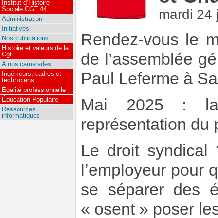
Institut d’Histoire
Sociale CGT 44
mardi 24 
Administration
Initiatives
Rendez-vous le m
Nos publications
Histoire et valeurs de la
de l’assemblée gé
Cgt
A nos camarades
Paul Leferme à Sa
Ingénieurs, cadres et
techniciens
Égalité professionnelle
Mai 2025 : la
Éducation Populaire
Ressources
informatiques
représentation du 
Le droit syndical
l’employeur pour qu
se séparer des é
« osent » poser le