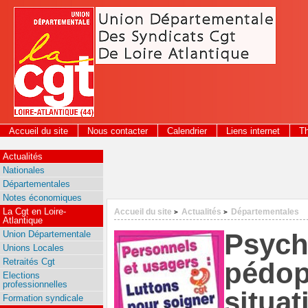
Panneau de gestion des cookies
Accueil du site
Nous contacter
Calendrier
Liens internet
T
2026
Actualités
Nationales
Départementales
Notes économiques
La Cgt en Loire-
Accueil du site
Actualités
Départementales
>
>
Atlantique
Psychi
Union Départementale
Unions Locales
Retraités Cgt
pédop
Elections
professionnelles
situat
Formation syndicale