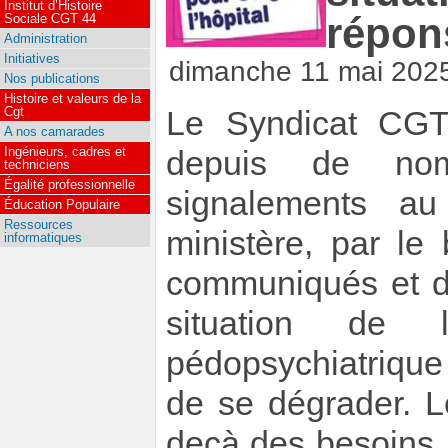
Institut d’Histoire
répon
Sociale CGT 44
Administration
Initiatives
dimanche 11 mai 202
Nos publications
Histoire et valeurs de la
Cgt
Le Syndicat CG
A nos camarades
Ingénieurs, cadres et
depuis de no
techniciens
Égalité professionnelle
signalements au
Éducation Populaire
Ressources
ministère, par le 
informatiques
communiqués et d
situation de 
pédopsychiatrique 
de se dégrader. 
deçà des besoins,