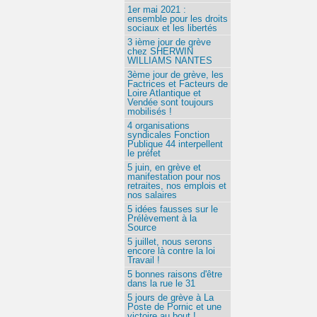
1er mai 2021 :
ensemble pour les droits
sociaux et les libertés
3 ième jour de grève
chez SHERWIN
WILLIAMS NANTES
3ème jour de grève, les
Factrices et Facteurs de
Loire Atlantique et
Vendée sont toujours
mobilisés !
4 organisations
syndicales Fonction
Publique 44 interpellent
le préfet
5 juin, en grève et
manifestation pour nos
retraites, nos emplois et
nos salaires
5 idées fausses sur le
Prélèvement à la
Source
5 juillet, nous serons
encore là contre la loi
Travail !
5 bonnes raisons d'être
dans la rue le 31
5 jours de grève à La
Poste de Pornic et une
victoire au bout !