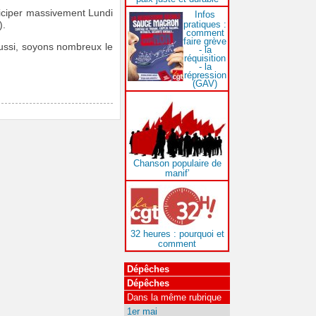
ticiper massivement Lundi
Infos
pratiques :
).
comment
faire grève
Aussi, soyons nombreux le
- la
réquisition
- la
répression
(GAV)
Chanson populaire de
manif’
32 heures : pourquoi et
comment
Dépêches
Dépêches
Dans la même rubrique
1er mai