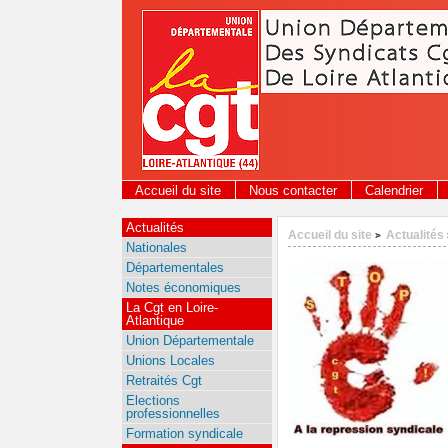
Panneau de gestion des cookies
Accueil du site
Nous contacter
Calendrier
Actualités
Accueil du site
Actualités
>
Nationales
Départementales
Notes économiques
La Cgt en Loire-
Atlantique
Union Départementale
Unions Locales
Retraités Cgt
Elections
professionnelles
Formation syndicale