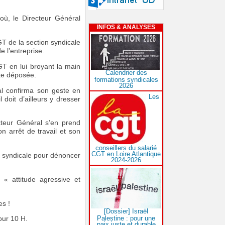
où, le Directeur Général
INFOS & ANALYSES
GT de la section syndicale
 l’entreprise.
GT en lui broyant la main
Calendrier des
nte déposée.
formations syndicales
2026
ral confirma son geste en
Les
doit d’ailleurs y dresser
cteur Général s’en prend
 arrêt de travail et son
conseillers du salarié
CGT en Loire Atlantique
n syndicale pour dénoncer
2024-2026
« attitude agressive et
es !
[Dossier] Israël
Palestine : pour une
our 10 H.
paix juste et durable