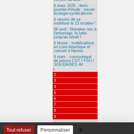
6 mars 2026 : demi-
journée d’étude : travail-
écologie-syndicalisme
6 raisons de se
mobiliser le 13 octobre !
06 avril : Retraites non à
l'enfumage, la lutte
jusqu'au retrait !
6 février : mobilisations
en Loire Atlantique et
concert à Nantes
8 mars : communiqué
de presse CGT / FSU /
SOLIDAIRES 44
1
2
3
4
5
6
7
8
9
…
115
X
Masquer le bandeau 
Tout refuser
Personnaliser