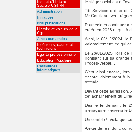
Institut d’Histoire
le siège social est à Orv
Sociale CGT 44
Titi Services qui se di
Administration
Mr Couilleau, veut règne
Initiatives
Nos publications
Pour cela et continuer à 
Histoire et valeurs de la
créée en 2023 et qui, à c
Cgt
A nos camarades
Ainsi, le 05/12/2024, le 
volontairement, ce qui oc
Ingénieurs, cadres et
techniciens
Le 28/01/2025, lors de l
Égalité professionnelle
ironisant sur sa grande 
Éducation Populaire
Procès-Verbal…
Ressources
informatiques
C’est ainsi encore, lor
encore violemment à la 
attitude.
Devant cette agression, 
cet acharnement du Dire
Dès le lendemain, le 2
menaçante » envers le Di
Un comble !! Voilà que ce
Alexander est donc convo