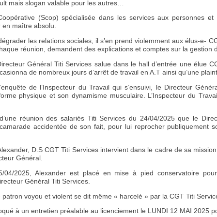
ault mais slogan valable pour les autres…
t Coopérative (Scop) spécialisée dans les services aux personnes et 
r en maître absolu.
dégrader les relations sociales, il s’en prend violemment aux élus-e- C
haque réunion, demandent des explications et comptes sur la gestion de
Directeur Général Titi Services salue dans le hall d’entrée une élue C
casionna de nombreux jours d’arrêt de travail en A.T ainsi qu’une plai
’enquête de l’Inspecteur du Travail qui s’ensuivi, le Directeur Géné
forme physique et son dynamisme musculaire. L’Inspecteur du Travail 
s d’une réunion des salariés Titi Services du 24/04/2025 que le Dire
camarade accidentée de son fait, pour lui reprocher publiquement son
Alexander, D.S CGT Titi Services intervient dans le cadre de sa missio
cteur Général.
5/04/2025, Alexander est placé en mise à pied conservatoire pour 
recteur Général Titi Services.
 patron voyou et violent se dit même « harcelé » par la CGT Titi Servic
qué à un entretien préalable au licenciement le LUNDI 12 MAI 2025 p